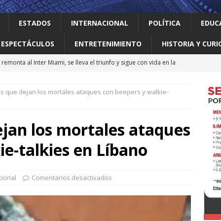
ESTADOS
INTERNACIONAL
POLÍTICA
EDUC
ESPECTÁCULOS
ENTRETENIMIENTO
HISTORIA Y CURI
remonta al Inter Miami, se lleva el triunfo y sigue con vida en la
as que dejan los mortales ataques con beepers y walkie-
 el gallo
HISTORIA Y CURIOSIDADES
jes activar el ‘modo sí’ para que llegue la transformación a Nuevo
ejan los mortales ataques
ie-talkies en Líbano
ma vidas 4T al sur de Nuevo León: Waldo
LOCAL
erró como líder del medallero con 407 preseas
DEPORTES
cional
Comentarios desactivados