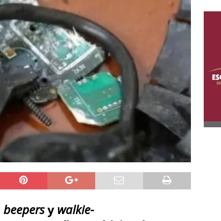
e
beepers
y
walkie-