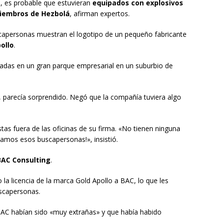
n, es probable que estuvieran
equipados con explosivos
miembros de Hezbolá
, afirman expertos.
scapersonas muestran el logotipo de un pequeño fabricante
ollo
.
tuadas en un gran parque empresarial en un suburbio de
 parecía sorprendido. Negó que la compañía tuviera algo
istas fuera de las oficinas de su firma. «No tienen ninguna
camos esos buscapersonas!», insistió.
BAC Consulting
.
la licencia de la marca Gold Apollo a BAC, lo que les
uscapersonas.
BAC habían sido «muy extrañas» y que había habido