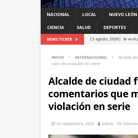
NACIONAL
LOCAL
NUEVO LEÓN
CIENCIA
SALUD
DEPORTES
[ 5 agosto, 2026 ]
Se va el
NEWS TICKER
cercados por corrupción
INICIO
INTERNACIONAL
Alcalde de
[ 5 agosto, 2026 ]
Tigres g
caso de violación en serie
Cup
DEPORTES
Alcalde de ciudad 
[ 5 agosto, 2026 ]
Suspend
comentarios que m
[ 5 agosto, 2026 ]
Patricio
despojo
LOCAL
violación en serie
[ 5 agosto, 2026 ]
Cómo es 
amenaza (y por qué es dife
20 septiembre, 2024
admin
Interna