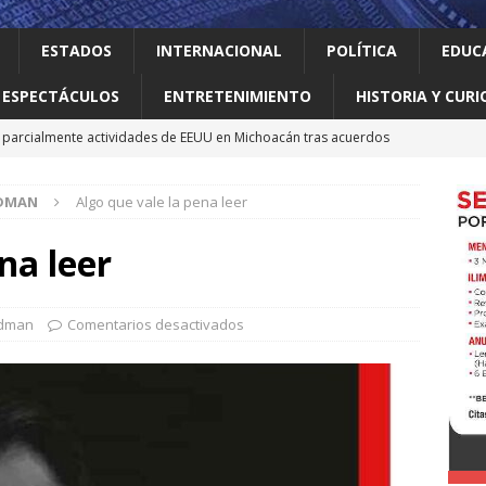
ESTADOS
INTERNACIONAL
POLÍTICA
EDUC
ESPECTÁCULOS
ENTRETENIMIENTO
HISTORIA Y CURI
parcialmente actividades de EEUU en Michoacán tras acuerdos
DMAN
Algo que vale la pena leer
 el gallo
HISTORIA Y CURIOSIDADES
n ciudadanos el abandono institucional: Waldo
LOCAL
na leer
Mijes ‘Modo Transformación’ para que llegue a NL un gobierno
rdman
Comentarios desactivados
nes desaparecen tras aceptar oferta laboral en Jalisco