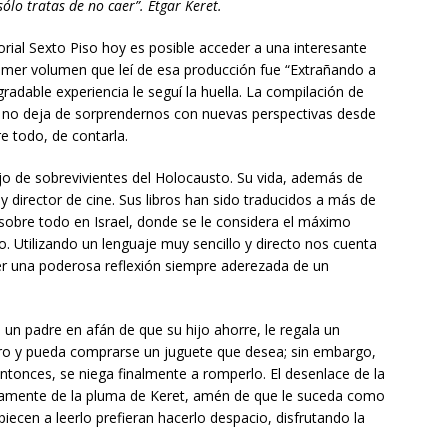
ólo tratas de no caer”. Etgar Keret.
torial Sexto Piso hoy es posible acceder a una interesante
 primer volumen que leí de esa producción fue “Extrañando a
gradable experiencia le seguí la huella. La compilación de
no deja de sorprendernos con nuevas perspectivas desde
re todo, de contarla.
hijo de sobrevivientes del Holocausto. Su vida, además de
 y director de cine. Sus libros han sido traducidos a más de
bre todo en Israel, donde se le considera el máximo
. Utilizando un lenguaje muy sencillo y directo nos cuenta
ver una poderosa reflexión siempre aderezada de un
 un padre en afán de que su hijo ahorre, le regala un
ero y pueda comprarse un juguete que desea; sin embargo,
entonces, se niega finalmente a romperlo. El desenlace de la
ctamente de la pluma de Keret, amén de que le suceda como
piecen a leerlo prefieran hacerlo despacio, disfrutando la