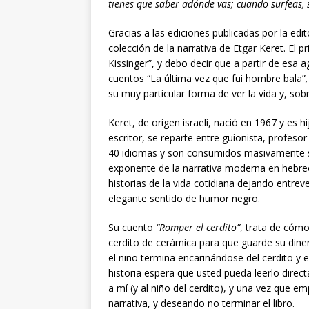
tienes que saber adónde vas; cuando surfeas, s
Gracias a las ediciones publicadas por la edi
colección de la narrativa de Etgar Keret. El
Kissinger”, y debo decir que a partir de esa a
cuentos “La última vez que fui hombre bala”
,
su muy particular forma de ver la vida y, sob
Keret, de origen israelí, nació en 1967 y es 
escritor, se reparte entre guionista, profesor
40 idiomas y son consumidos masivamente so
exponente de la narrativa moderna en hebreo
historias de la vida cotidiana dejando entre
elegante sentido de humor negro.
Su cuento
“Romper el cerdito”
, trata de cómo
cerdito de cerámica para que guarde su din
el niño termina encariñándose del cerdito y 
historia espera que usted pueda leerlo dire
a mí (y al niño del cerdito), y una vez que em
narrativa, y deseando no terminar el libro.