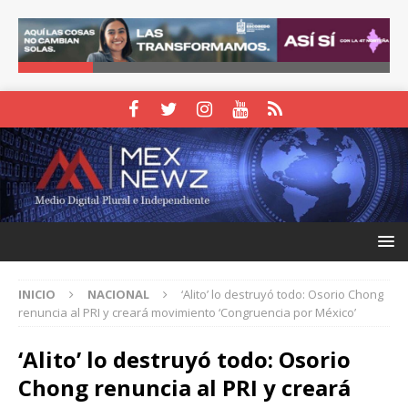
INICIO
NACIONAL
‘Alito’ lo destruyó todo: Osorio Chong
renuncia al PRI y creará movimiento ‘Congruencia por México’
‘Alito’ lo destruyó todo: Osorio
Chong renuncia al PRI y creará