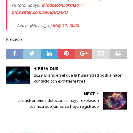
su total apoyo.
#TodosconLorenzo
pic.twitter.com/xivHqBQ4KO
— Aᴠʀʏʟ (@avryl_rg)
May 11, 2023
Proceso
PREVIOUS
2029: El año en el que la humanidad podría hacer
contacto con extraterrestres
NEXT
Los astrónomos detectan la mayor explosión
cósmica que jamás se haya registrado