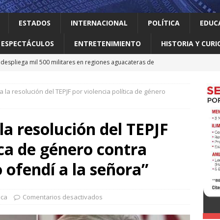
ESTADOS
INTERNACIONAL
POLÍTICA
EDUC
ESPECTÁCULOS
ENTRETENIMIENTO
HISTORIA Y CURI
despliega mil 500 militares en regiones aguacateras de
 la resolución del TEPJF por violencia política de género
lertó que la humanidad ya usó todos los recursos renovables de
n antes
INTERNACIONAL
a resolución del TEPJF
zar ve incierto el futuro del T-MEC; confía en que sobreviva un
ica de género contra
NACIONAL
a baúl
LOCAL
 ofendí a la señora”
tiene amenaza de boicot al Mundial tras reunión de FIFA
ica
Comentarios desactivados