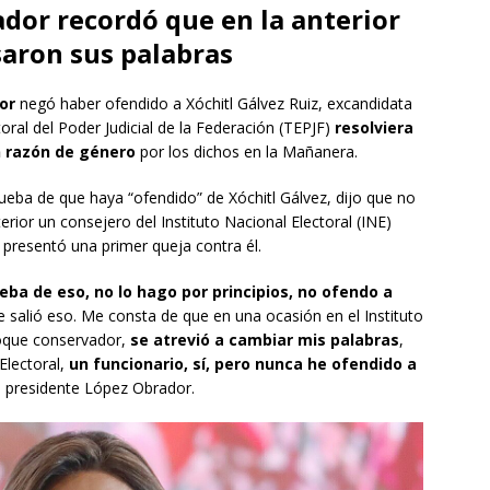
ador recordó que en la anterior
aron sus palabras
dor
negó haber ofendido a Xóchitl Gálvez Ruiz, excandidata
toral del Poder Judicial de la Federación (TEPJF)
resolviera
n razón de género
por los dichos en la Mañanera.
ueba de que haya “ofendido” de Xóchitl Gálvez, dijo que no
rior un consejero del Instituto Nacional Electoral (INE)
 presentó una primer queja contra él.
eba de eso, no lo hago por principios, no ofendo a
e salió eso. Me consta de que en una ocasión en el Instituto
loque conservador,
se atrevió a cambiar mis palabras
,
Electoral,
un funcionario, sí, pero nunca he ofendido a
el presidente López Obrador.