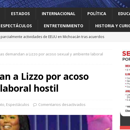
ESTADOS
INTERNACIONAL
POLÍTICA
EDUC
ESPECTÁCULOS
ENTRETENIMIENTO
HISTORIA Y CURI
parcialmente actividades de EEUU en Michoacán tras acuerdos
nas demandan a Lizzo por acoso sexual y ambiente laboral
 el gallo
HISTORIA Y CURIOSIDADES
n ciudadanos el abandono institucional: Waldo
LOCAL
n a Lizzo por acoso
Mijes ‘Modo Transformación’ para que llegue a NL un gobierno
laboral hostil
nes desaparecen tras aceptar oferta laboral en Jalisco
nto
,
Espectáculos
Comentarios desactivados