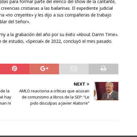
idas para formar parte del elenco del show de la cantante,
encias cristianas a las bailarinas. El expediente judicial
una «no creyente» y les dijo a sus compañeras de trabajo
lar del Señor».
mmy a la grabación del año por su éxito «About Damn Time».
 de estudio, «Special» de 2022, concluyó el mes pasado.
NEXT
 de la
AMLO reacciona a críticas que acusan
ué hay
de comunismo a libros de la SEP: “Le
man ni
pido disculpas a Javier Alatorre”