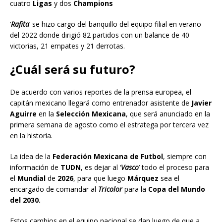
cuatro
Ligas
y dos
Champions
‘
Rafita
’ se hizo cargo del banquillo del equipo filial en verano
del 2022 donde dirigió 82 partidos con un balance de 40
victorias, 21 empates y 21 derrotas.
¿Cuál será su futuro?
De acuerdo con varios reportes de la prensa europea, el
capitán mexicano llegará como entrenador asistente de
Javier
Aguirre
en la
Selección Mexicana
, que será anunciado en la
primera semana de agosto como el estratega por tercera vez
en la historia.
La idea de la
Federación Mexicana de Futbol
, siempre con
información de
TUDN
, es dejar al ‘
Vasco
’ todo el proceso para
el
Mundial
de
2026
, para que luego
Márquez
sea el
encargado de comandar al
Tricolor
para la
Copa del Mundo
del 2030.
Estos cambios en el equipo nacional se dan luego de que a