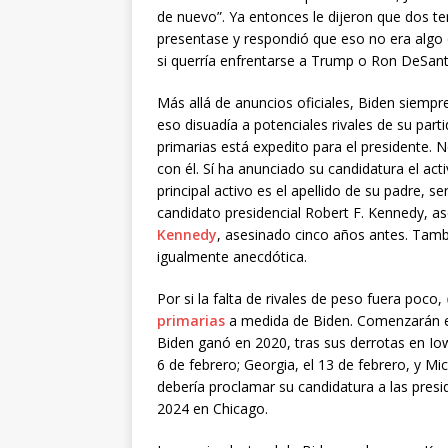
de nuevo”. Ya entonces le dijeron que dos te
presentase y respondió que eso no era algo 
si querría enfrentarse a Trump o Ron DeSanti
Más allá de anuncios oficiales, Biden siempre
eso disuadía a potenciales rivales de su part
primarias está expedito para el presidente. 
con él. Sí ha anunciado su candidatura el act
principal activo es el apellido de su padre, 
candidato presidencial Robert F. Kennedy, as
Kennedy
, asesinado cinco años antes. Tamb
igualmente anecdótica.
Por si la falta de rivales de peso fuera poco,
primarias
a medida de Biden. Comenzarán el 
Biden ganó en 2020, tras sus derrotas en 
6 de febrero; Georgia, el 13 de febrero, y M
debería proclamar su candidatura a las presi
2024 en Chicago.