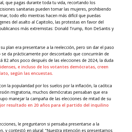
l, que pagas durante toda tu vida, recortando los
cisiones sanitarias pueden tomar las mujeres, prohibiendo
amar, todo ello mientras hacen más difícil que puedas
enes del asalto al Capitolio, las protestas en favor del
republicanos más extremistas: Donald Trump, Ron DeSantis y
u plan era presentarse a la reelección, pero sin dar el paso
io se da prácticamente por descontado que concurrirán de
rá 82 años poco después de las elecciones de 2024, la duda
denses, e incluso de los votantes demócratas, creen
ato, según las encuestas.
 la popularidad por los suelos por la inflación, la caótica
a presión migratoria, muchos demócratas pensaban que era
supo manejar la campaña de las elecciones de mitad de su
or resultado en 20 años para el partido del inquilino
lecciones, le preguntaron si pensaba presentarse a la
den, y contestó en plural: “Nuestra intención es presentarnos