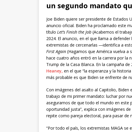
un segundo mandato que 
Joe Biden quiere ser presidente de Estados U
anuncio oficial. Biden ha proclamado este 
título
Let’s Finish the Job
(Acabemos el trabajo
2024. El anuncio, en el que llama a defender l
extremistas de cercenarlas ―identifica a est
First Again
(Hagamos que América vuelva a ser
hace cuatro años entró en la carrera por la
Trump de la Casa Blanca. En la campaña de
Heaney,
en el que “la esperanza y la historia
más probable es que Biden se enfrente de n
Con imágenes del asalto al Capitolio, Biden 
trabajo de mi primer mandato: luchar por nu
asegurarnos de que todo el mundo en este p
oportunidad justa”, explica con imágenes de 
repite como pareja electoral, para pasar de 
“Por todo el país, los extremistas MAGA se 