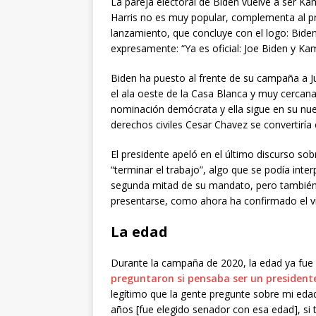
La pareja electoral de Biden vuelve a ser Kama
Harris no es muy popular, complementa al pr
lanzamiento, que concluye con el logo: Bide
expresamente: “Ya es oficial: Joe Biden y Kam
Biden ha puesto al frente de su campaña a Ju
el ala oeste de la Casa Blanca y muy cercana
nominación demócrata y ella sigue en su nuevo 
derechos civiles Cesar Chavez se convertiría 
El presidente apeló en el último discurso sob
“terminar el trabajo”, algo que se podía int
segunda mitad de su mandato, pero también 
presentarse, como ahora ha confirmado el v
La edad
Durante la campaña de 2020, la edad ya fue 
preguntaron si pensaba ser un president
legítimo que la gente pregunte sobre mi eda
años [fue elegido senador con esa edad], si t