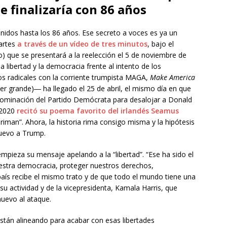
finalizaría con 86 años
nidos hasta los 86 años. Ese secreto a voces es ya un
martes
a través de un vídeo de tres minutos
, bajo el
) que se presentará a la reelección el 5 de noviembre de
a libertad y la democracia frente al intento de los
os radicales con la corriente trumpista MAGA,
Make America
 grande)― ha llegado el 25 de abril, el mismo día en que
 nominación del Partido Demócrata para desalojar a Donald
 2020
recitó su poema favorito del irlandés Seamus
 riman”. Ahora, la historia rima consigo misma y la hipótesis
uevo a Trump.
empieza su mensaje apelando a la “libertad”. “Ese ha sido el
estra democracia, proteger nuestros derechos,
aís recibe el mismo trato y de que todo el mundo tiene una
su actividad y de la vicepresidenta, Kamala Harris, que
nuevo al ataque.
están alineando para acabar con esas libertades