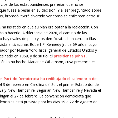
rcios de los estadounidenses preferían que no se
que fuese a pesar en su decisión. Y al ser preguntado sobre
s, bromeó: “Será divertido ver cómo se enfrentan entre sí”.
 ha insistido en que su plan era optar a la reelección. Con
ido a hacerlo. A diferencia de 2020, el camino de las
No hay rivales de peso y los demócratas han cerrado filas
ivista antivacunas Robert F. Kennedy Jr., de 69 años, cuyo
senador por Nueva York, fiscal general de Estados Unidos y
esinado en 1968, y de su tío, el
presidente John F.
ién lo ha hecho Marianne Williamson, cuya presencia es
el Partido Demócrata ha redibujado el calendario de
3 de febrero en Carolina del Sur, el primer Estado donde
Iowa y New Hampshire. Seguirán New Hampshire y Nevada el
ichigan el 27 de febrero. La convención demócrata que
denciales está prevista para los días 19 a 22 de agosto de