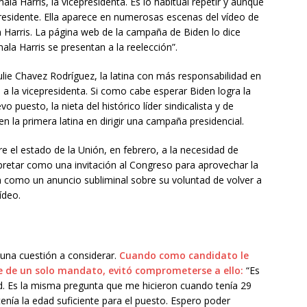
la Harris, la vicepresidenta. Es lo habitual repetir y aunque
esidente. Ella aparece en numerosas escenas del vídeo de
n Harris. La página web de la campaña de Biden lo dice
ala Harris se presentan a la reelección”.
lie Chavez Rodríguez, la latina con más responsabilidad en
 a la vicepresidenta. Si como cabe esperar Biden logra la
puesto, la nieta del histórico líder sindicalista y de
en la primera latina en dirigir una campaña presidencial.
re el estado de la Unión, en febrero, a la necesidad de
erpretar como una invitación al Congreso para aprovechar la
como un anuncio subliminal sobre su voluntad de volver a
ídeo.
una cuestión a considerar.
Cuando como candidato le
e de un solo mandato, evitó comprometerse a ello:
“Es
d. Es la misma pregunta que me hicieron cuando tenía 29
enía la edad suficiente para el puesto. Espero poder