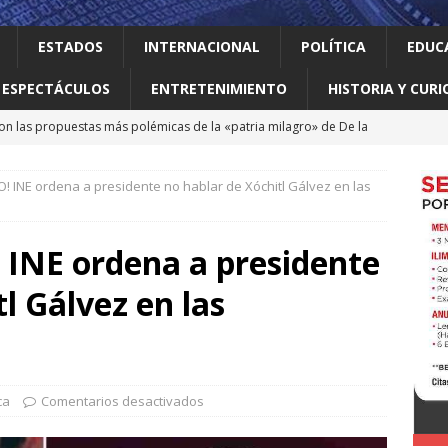
ESTADOS
INTERNACIONAL
POLÍTICA
EDUC
ESPECTÁCULOS
ENTRETENIMIENTO
HISTORIA Y CURI
on las propuestas más polémicas de la «patria milagro» de De la
os tendrá como presidente de Colombia
INTERNACIONAL
! INE ordena a presidente no hablar de Xóchitl Gálvez en las
 Perú restablecen relaciones tras crisis diplomática
 INE ordena a presidente
an empacadora de chiles jalapeños en Nuevo León por brote de
l Gálvez en las
 vale la pena leer
ALBERTO BOARDMAN
 en Guadalupe Consejo Municipal de Participación de la Mujer
ca
Comentarios desactivados