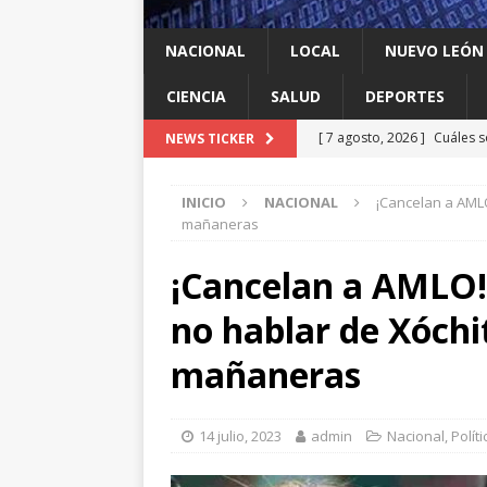
NACIONAL
LOCAL
NUEVO LEÓN
CIENCIA
SALUD
DEPORTES
[ 7 agosto, 2026 ]
Cuáles s
NEWS TICKER
Espriella y qué contrapes
INICIO
NACIONAL
¡Cancelan a AMLO
[ 7 agosto, 2026 ]
México y
mañaneras
INTERNACIONAL
¡Cancelan a AMLO!
[ 7 agosto, 2026 ]
Investig
no hablar de Xóchit
salmonella
LOCAL
[ 7 agosto, 2026 ]
Algo que
mañaneras
[ 7 agosto, 2026 ]
Instalan
LOCAL
14 julio, 2023
admin
Nacional
,
Políti