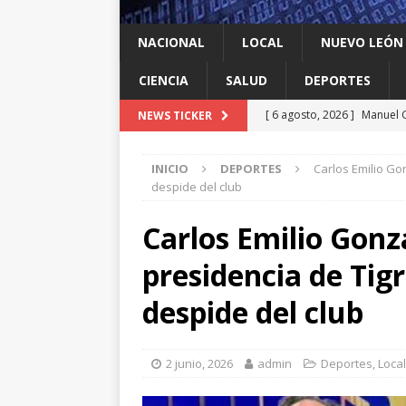
NACIONAL
LOCAL
NUEVO LEÓN
CIENCIA
SALUD
DEPORTES
[ 6 agosto, 2026 ]
Manuel G
NEWS TICKER
Food Park en García
LO
INICIO
DEPORTES
Carlos Emilio Go
[ 6 agosto, 2026 ]
Escobed
despide del club
[ 6 agosto, 2026 ]
Llama Mi
Carlos Emilio Gonz
agua
LOCAL
presidencia de Tig
[ 6 agosto, 2026 ]
Ya cantó
[ 6 agosto, 2026 ]
Huelen 
despide del club
2 junio, 2026
admin
Deportes
,
Local