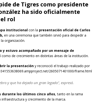
pide de Tigres como presidente
González ha sido oficialmente
el rol
apa institucional
con la
presentación oficial de Carlos
ub,
en una ceremonia que también sirvió para despedir a
 la organización.
unio y estuvo acompañado por un mensaje de
sí como de crecimiento en distintas áreas de la institución.
rir la presentación
y reconoció el trabajo realizado por
899341553638069.ampproject.net/2605071401000/frame.html
bro y que ha dejado un gran legado”, expresó.
s durante los últimos cinco años
, tanto en la rama
infraestructura y crecimiento de la marca.