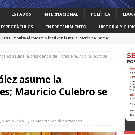
ESTADOS
INTERNACIONAL
POLÍTICA
EDUC
ESPECTÁCULOS
ENTRETENIMIENTO
HISTORIA Y CURI
uerra impulsa el comercio local con la inauguración del primer
CAL
nzález asume la presidencia de Tigres; Mauricio Culebro se
o realiza obras que generan progreso
LOCAL
jes al ‘modo transformación’ para garantizar un mejor servicio de
ález asume la
res; Mauricio Culebro se
 el gallo
HISTORIA Y CURIOSIDADES
a baúl
LOCAL
,
Nuevo León
Comentarios desactivados