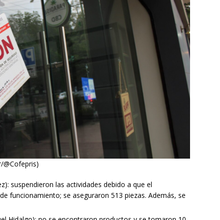
r/@Cofepris)
ez): suspendieron las actividades debido a que el
 de funcionamiento; se aseguraron 513 piezas. Además, se
guel Hidalgo): no se encontraron productos y se tomaron 10