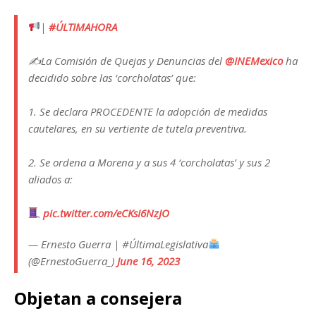
|
#ÚLTIMAHORA
✍️La Comisión de Quejas y Denuncias del
@INEMexico
ha
decidido sobre las ‘corcholatas’ que:
1. Se declara PROCEDENTE la adopción de medidas
cautelares, en su vertiente de tutela preventiva.
2. Se ordena a Morena y a sus 4 ‘corcholatas’ y sus 2
aliados a:
pic.twitter.com/eCKsI6NzJO
— Ernesto Guerra | #ÚltimaLegislativa
(@ErnestoGuerra_)
June 16, 2023
Objetan a consejera