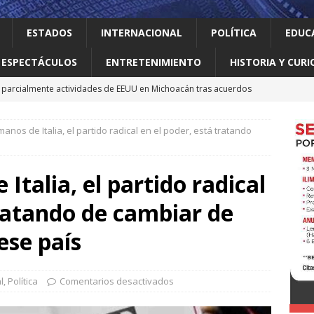
ESTADOS
INTERNACIONAL
POLÍTICA
EDUC
ESPECTÁCULOS
ENTRETENIMIENTO
HISTORIA Y CURI
parcialmente actividades de EEUU en Michoacán tras acuerdos
nos de Italia, el partido radical en el poder, está tratando
 el gallo
HISTORIA Y CURIOSIDADES
n ciudadanos el abandono institucional: Waldo
LOCAL
talia, el partido radical
Mijes ‘Modo Transformación’ para que llegue a NL un gobierno
tratando de cambiar de
nes desaparecen tras aceptar oferta laboral en Jalisco
ese país
l
,
Política
Comentarios desactivados