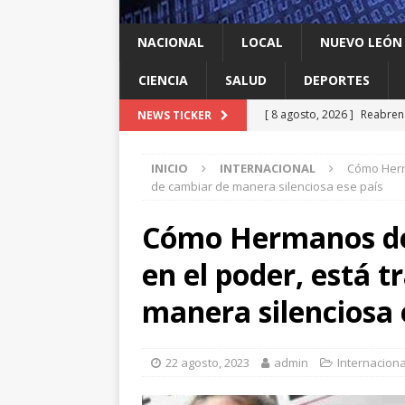
NACIONAL
LOCAL
NUEVO LEÓN
CIENCIA
SALUD
DEPORTES
[ 8 agosto, 2026 ]
Reabren 
NEWS TICKER
de seguridad
ESTADOS
INICIO
INTERNACIONAL
Cómo Herma
[ 8 agosto, 2026 ]
Ya cantó
de cambiar de manera silenciosa ese país
[ 8 agosto, 2026 ]
Resiente
Cómo Hermanos de I
[ 8 agosto, 2026 ]
Impulsa 
en el poder, está 
del ‘sí’
LOCAL
[ 8 agosto, 2026 ]
Dos jóve
manera silenciosa 
ESTADOS
22 agosto, 2023
admin
Internaciona