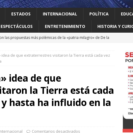
ESTADOS
INTERNACIONAL
POLÍTICA
EDUC
ESPECTÁCULOS
ENTRETENIMIENTO
HISTORIA Y CURI
on las propuestas más polémicas de la «patria milagro» de De la
os tendrá como presidente de Colombia
INTERNACIONAL
 idea de que extraterrestres visitaron la Tierra está cada vez
 Perú restablecen relaciones tras crisis diplomática
a
» idea de que
an empacadora de chiles jalapeños en Nuevo León por brote de
itaron la Tierra está cada
 vale la pena leer
ALBERTO BOARDMAN
y hasta ha influido en la
 en Guadalupe Consejo Municipal de Participación de la Mujer
Internacional
Comentarios desactivados