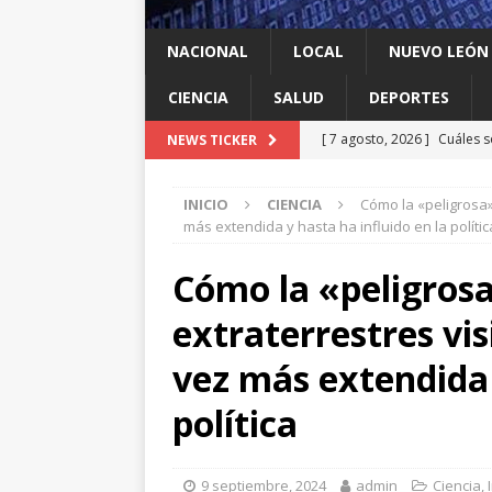
NACIONAL
LOCAL
NUEVO LEÓN
CIENCIA
SALUD
DEPORTES
[ 7 agosto, 2026 ]
Cuáles s
NEWS TICKER
Espriella y qué contrapes
INICIO
CIENCIA
Cómo la «peligrosa»
[ 7 agosto, 2026 ]
México y
más extendida y hasta ha influido en la polític
INTERNACIONAL
Cómo la «peligrosa
[ 7 agosto, 2026 ]
Investig
extraterrestres vis
salmonella
LOCAL
[ 7 agosto, 2026 ]
Algo que
vez más extendida 
[ 7 agosto, 2026 ]
Instalan
política
LOCAL
9 septiembre, 2024
admin
Ciencia
,