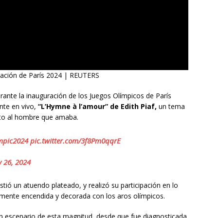
guración de París 2024 | REUTERS
rante la inauguración de los Juegos Olímpicos de París
nte en vivo,
“L’Hymne à l’amour” de Edith Piaf,
un tema
rito al hombre que amaba.
mpic2024
pic.twitter.com/3f8Pm0qqrE
y 26, 2024
istió un atuendo plateado, y realizó su participación en lo
lmente encendida y decorada con los aros olímpicos.
 un escenario de esta magnitud, desde que fue diagnosticada