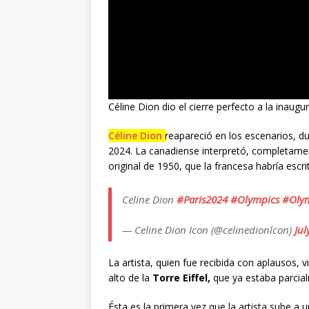
Céline Dion dio el cierre perfecto a la inau
Céline Dion
reapareció en los escenarios, du
2024. La canadiense interpretó, completame
original de 1950, que la francesa habría esc
Celine Dion
#Paris2024
#Olympics
#Oly
— Celine Dion Icon (@celinedionlcon)
Jul
La artista, quien fue recibida con aplausos, v
alto de la
Torre Eiffel,
que ya estaba parcia
Ésta es la primera vez que la artista sube a