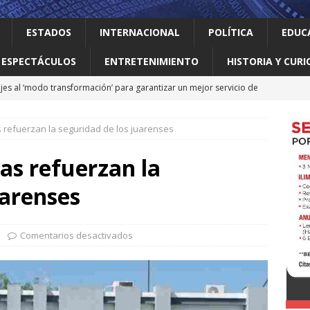
ESTADOS
INTERNACIONAL
POLÍTICA
EDUC
ESPECTÁCULOS
ENTRETENIMIENTO
HISTORIA Y CURI
jes al ‘modo transformación’ para garantizar un mejor servicio de
 refuerzan la seguridad de los juarenses
 el gallo
HISTORIA Y CURIOSIDADES
ilia Canturosas consolida a Nuevo Laredo como referente de
as refuerzan la
pas
ESTADOS
uarenses
 no le importan las personas vulnerables: Waldo
LOCAL
o realiza obras que generan progreso
LOCAL
Comentarios desactivados