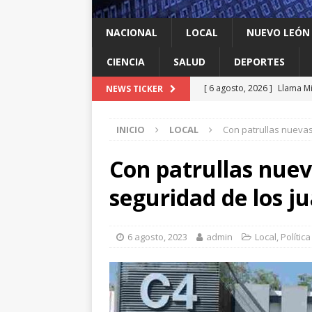
NACIONAL
LOCAL
NUEVO LEÓN
CIENCIA
SALUD
DEPORTES
[ 6 agosto, 2026 ]
Llama Mi
NEWS TICKER
agua
LOCAL
INICIO
LOCAL
Con patrullas nuevas
[ 6 agosto, 2026 ]
Ya cantó
[ 6 agosto, 2026 ]
Carmen L
Con patrullas nuev
energía limpia en Tamauli
seguridad de los j
[ 6 agosto, 2026 ]
A Estado
[ 6 agosto, 2026 ]
Escobed
6 agosto, 2023
admin
Local
,
Política