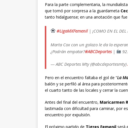
Para la parte complementaria, la mundialis
que tomó por sorpresa a la guardameta
Cec
tanto hidalguense; en una anotación que fue 
#LigaMXFemenil
| ¡COMO EN EL DEL
Marta Cox con un golazo le da la esperan
¿Podrán empatar?
#ABCDeportes
|
92.
— ABC Deportes Mty (@abcdeportesmty)
Pero en el encuentro faltaba el gol de “
La M
balón y se perfiló al área para posteriorment
el cuarto tanto de las locales y cerrar la cuen
Antes del final del encuentro,
Maricarmen 
lastimada con dificultad para caminar, por e
encuentro por expulsión.
El próximo partido de
Tigres Femenil
será 