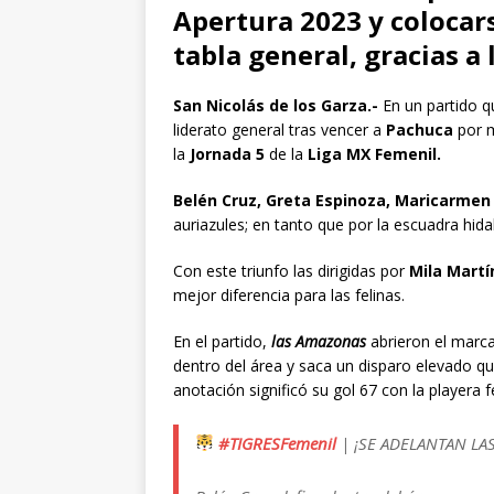
Apertura 2023 y colocars
tabla general, gracias a 
San Nicolás de los Garza.-
En un partido q
liderato general tras vencer a
Pachuca
por 
la
Jornada 5
de la
Liga MX Femenil.
Belén Cruz, Greta Espinoza, Maricarmen 
auriazules; en tanto que por la escuadra hi
Con este triunfo las dirigidas por
Mila Martí
mejor diferencia para las felinas.
En el partido,
las Amazonas
abrieron el marc
dentro del área y saca un disparo elevado que
anotación significó su gol 67 con la playera fe
#TIGRESFemenil
| ¡SE ADELANTAN LAS