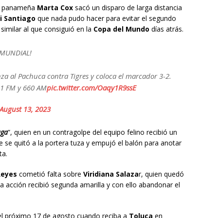
ta panameña
Marta Cox
sacó un disparo de larga distancia
i Santiago
que nada pudo hacer para evitar el segundo
similar al que consiguió en la
Copa del Mundo
días atrás.
 MUNDIAL!
za al Pachuca contra Tigres y coloca el marcador 3-2.
1 FM y 660 AM
pic.twitter.com/Oaqy1R9ssE
August 13, 2023
aga
”, quien en un contragolpe del equipo felino recibió un
e se quitó a la portera tuza y empujó el balón para anotar
ta.
Reyes
cometió falta sobre
Viridiana Salaza
r, quien quedó
sa acción recibió segunda amarilla y con ello abandonar el
el próximo 17 de agosto cuando reciba a
Toluca
en