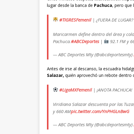
lugar desde la banca de
Pachuca
, pero que 
#TIGRESFemenil
| ¿FUERA DE LUGAR?
Maricarmen define dentro del área y coloc
Pachuca.
#ABCDeportes
|
92.1 FM y 6
— ABC Deportes Mty (@abcdeportesmty)
Antes de irse al descanso, la escuadra hida
Salazar,
quién aprovechó un rebote dentro d
#LigaMXFemenil
| ¡ANOTA PACHUCA!
Viridiana Salazar descuenta por las Tuza
y 660 AM
pic.twitter.com/YnPHGLnBwG
— ABC Deportes Mty (@abcdeportesmty)