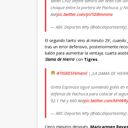
Belén Cruz define dentro del área con un
choque entre la portera de Pachuca. y N
AM
pic.twitter.com/pVTdiBmmmx
— ABC Deportes Mty (@abcdeportesmty)
El segundo tanto vino al minuto 29′, cuando
tras un error defensivo, posteriormente reco
balón para aumentar la ventaja; cuarta asist
‘
Dama de Hierro
‘ con
Tigres
.
#TIGRESFemenil
| ¡LA DAMA DE HIER
Greta Espinoza sigue sumando goles en e
defensa de Pachuca para colocar el segun
92.1 FM y 660 AM
pic.twitter.com/MHWR
— ABC Deportes Mty (@abcdeportesmty)
Cinco minutos después,
Maricarmen Reye