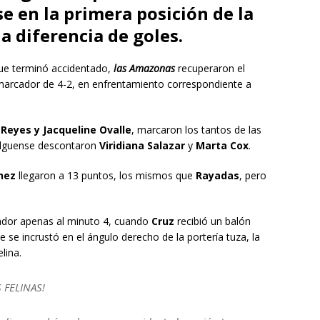
e en la primera posición de la
la diferencia de goles.
ue terminó accidentado,
las Amazonas
recuperaron el
marcador de 4-2, en enfrentamiento correspondiente a
Reyes y Jacqueline Ovalle
, marcaron los tantos de las
dalguense descontaron
Viridiana Salazar
y
Marta Cox
.
nez
llegaron a 13 puntos, los mismos que
Rayadas
, pero
ador apenas al minuto 4, cuando
Cruz
recibió un balón
 se incrustó en el ángulo derecho de la portería tuza, la
lina.
 FELINAS!