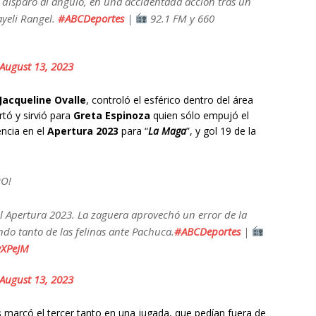
 disparo al ángulo, en una accidentada acción tras un
ayeli Rangel.
#ABCDeportes
|
92.1 FM y 660
August 13, 2023
Jacqueline Ovalle
, controló el esférico dentro del área
rtó y sirvió para
Greta Espinoza
quien sólo empujó el
encia en el
Apertura 2023
para “
La Maga
”, y gol 19 de la
RO!
l Apertura 2023. La zaguera aprovechó un error de la
do tanto de las felinas ante Pachuca.
#ABCDeportes
|
yXPeJM
August 13, 2023
s
marcó el tercer tanto en una jugada, que pedían fuera de