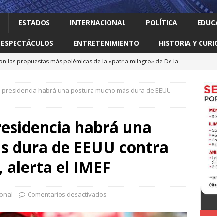
ESTADOS
INTERNACIONAL
POLÍTICA
EDUC
ESPECTÁCULOS
ENTRETENIMIENTO
HISTORIA Y CURI
on las propuestas más polémicas de la «patria milagro» de De la
os tendrá como presidente de Colombia
INTERNACIONAL
a presidencia habrá una postura mucho más dura de EEUU
 Perú restablecen relaciones tras crisis diplomática
residencia habrá una
an empacadora de chiles jalapeños en Nuevo León por brote de
s dura de EEUU contra
 vale la pena leer
ALBERTO BOARDMAN
 alerta el IMEF
 en Guadalupe Consejo Municipal de Participación de la Mujer
onal
Comentarios desactivados