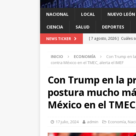
NACIONAL
LOCAL
NUEVO LEÓN
CIENCIA
SALUD
DEPORTES
[ 7 agosto, 2026 ]
Cuáles s
NEWS TICKER
Espriella y qué contrapes
INICIO
ECONOMÍA
Con Trump en l
[ 7 agosto, 2026 ]
México y
contra México en el TMEC, alerta el IMEF
INTERNACIONAL
Con Trump en la p
[ 7 agosto, 2026 ]
Investig
postura mucho má
salmonella
LOCAL
[ 7 agosto, 2026 ]
Algo que
México en el TMEC,
[ 7 agosto, 2026 ]
Instalan
LOCAL
17 julio, 2024
admin
Economía
,
Naci