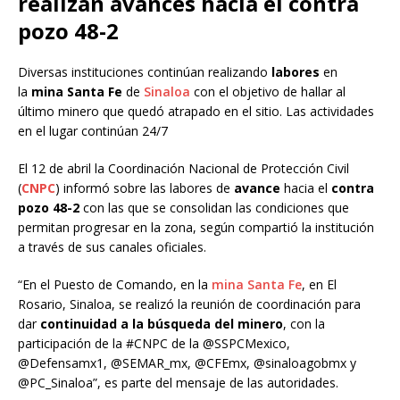
realizan avances hacia el contra
pozo 48-2
Diversas instituciones continúan realizando
labores
en
la
mina Santa Fe
de
Sinaloa
con el objetivo de hallar al
último minero que quedó atrapado en el sitio. Las actividades
en el lugar continúan 24/7
El 12 de abril la Coordinación Nacional de Protección Civil
(
CNPC
) informó sobre las labores de
avance
hacia el
contra
pozo 48-2
con las que se consolidan las condiciones que
permitan progresar en la zona, según compartió la institución
a través de sus canales oficiales.
“En el Puesto de Comando, en la
mina Santa Fe
, en El
Rosario, Sinaloa, se realizó la reunión de coordinación para
dar
continuidad a la búsqueda del minero
, con la
participación de la #CNPC de la @SSPCMexico,
@Defensamx1, @SEMAR_mx, @CFEmx, @sinaloagobmx y
@PC_Sinaloa”, es parte del mensaje de las autoridades.