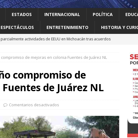
ESTADOS
INTERNACIONAL
POLÍTICA
EDUC
ESPECTÁCULOS
ENTRETENIMIENTO
HISTORIA Y CURI
parcialmente actividades de EEUU en Michoacán tras acuerdos
 compromiso de mejoras en colonia Fuentes de Juárez NL
 el gallo
HISTORIA Y CURIOSIDADES
n ciudadanos el abandono institucional: Waldo
LOCAL
iño compromiso de
Mijes ‘Modo Transformación’ para que llegue a NL un gobierno
 Fuentes de Juárez NL
nes desaparecen tras aceptar oferta laboral en Jalisco
Comentarios desactivados