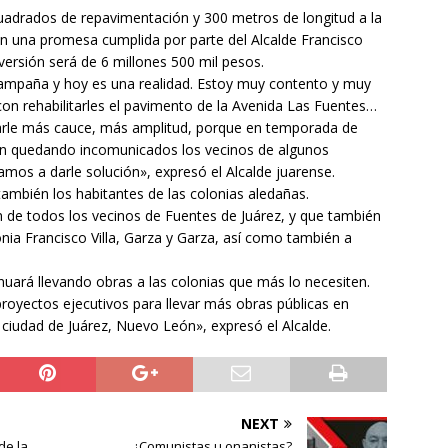
cuadrados de repavimentación y 300 metros de longitud a la
on una promesa cumplida por parte del Alcalde Francisco
versión será de 6 millones 500 mil pesos.
ampaña y hoy es una realidad. Estoy muy contento y muy
n rehabilitarles el pavimento de la Avenida Las Fuentes…
, darle más cauce, más amplitud, porque en temporada de
 van quedando incomunicados los vecinos de algunos
amos a darle solución», expresó el Alcalde juarense.
ambién los habitantes de las colonias aledañas.
 de todos los vecinos de Fuentes de Juárez, y que también
onia Francisco Villa, Garza y Garza, así como también a
uará llevando obras a las colonias que más lo necesiten.
royectos ejecutivos para llevar más obras públicas en
 ciudad de Juárez, Nuevo León», expresó el Alcalde.
NEXT
de la
¿Comunistas u onanistas?