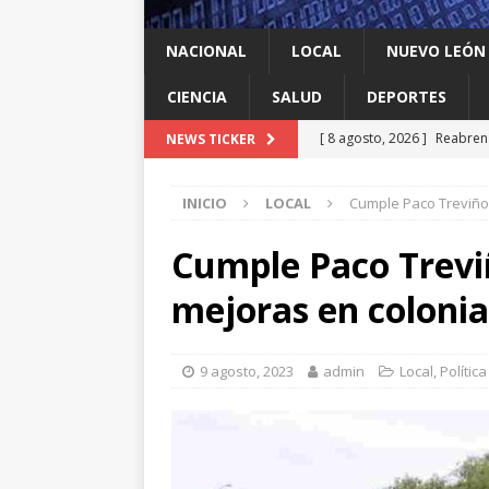
NACIONAL
LOCAL
NUEVO LEÓN
CIENCIA
SALUD
DEPORTES
[ 8 agosto, 2026 ]
Reabren 
NEWS TICKER
de seguridad
ESTADOS
INICIO
LOCAL
Cumple Paco Treviño
[ 8 agosto, 2026 ]
Ya cantó
[ 8 agosto, 2026 ]
Resiente
Cumple Paco Trev
[ 8 agosto, 2026 ]
Impulsa 
mejoras en colonia
del ‘sí’
LOCAL
[ 8 agosto, 2026 ]
Dos jóve
9 agosto, 2023
admin
Local
,
Política
ESTADOS