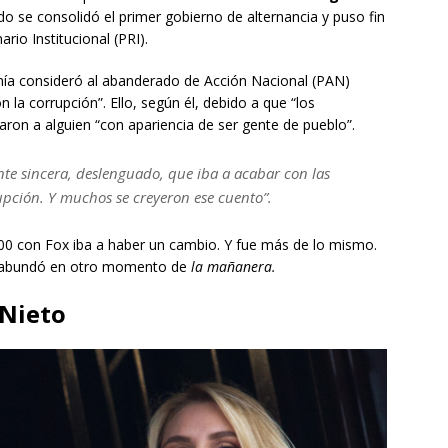
o se consolidó el primer gobierno de alternancia y puso fin
io Institucional (PRI).
nía consideró al abanderado de Acción Nacional (PAN)
la corrupción”. Ello, según él, debido a que “los
aron a alguien “con apariencia de ser gente de pueblo”.
te sincera, deslenguado, que iba a acabar con las
upción. Y muchos se creyeron ese cuento”.
00 con Fox iba a haber un cambio. Y fue más de lo mismo.
 abundó en otro momento de
la mañanera.
 Nieto