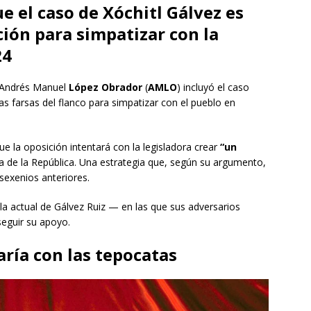
e el caso de Xóchitl Gálvez es
ión para simpatizar con la
24
, Andrés Manuel
López Obrador
(
AMLO
) incluyó el caso
 farsas del flanco para simpatizar con el pueblo en
ue la oposición intentará con la legisladora crear
“un
a de la República. Una estrategia que, según su argumento,
sexenios anteriores.
 la actual de Gálvez Ruiz — en las que sus adversarios
seguir su apoyo.
aría con las tepocatas