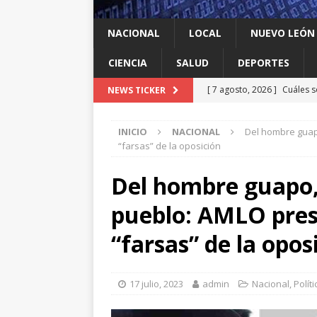
NACIONAL
LOCAL
NUEVO LEÓN
CIENCIA
SALUD
DEPORTES
[ 7 agosto, 2026 ]
Cuáles s
NEWS TICKER
Espriella y qué contrapes
INICIO
NACIONAL
Del hombre guapo
[ 7 agosto, 2026 ]
México y
“farsas” de la oposición
INTERNACIONAL
Del hombre guapo, 
[ 7 agosto, 2026 ]
Investig
pueblo: AMLO prese
salmonella
LOCAL
[ 7 agosto, 2026 ]
Algo que
“farsas” de la opos
[ 7 agosto, 2026 ]
Instalan
LOCAL
17 julio, 2023
admin
Nacional
,
Políti