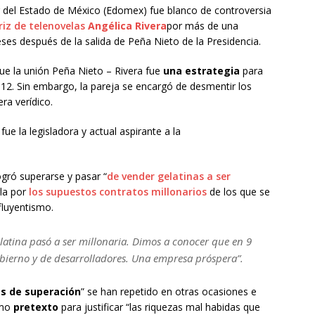
 del Estado de México (Edomex) fue blanco de controversia
riz de telenovelas
Angélica Rivera
por más de una
ses después de la salida de Peña Nieto de la Presidencia.
ue la unión Peña Nieto – Rivera fue
una estrategia
para
2012. Sin embargo, la pareja se encargó de desmentir los
ra verídico.
ue la legisladora y actual aspirante a la
gró superarse y pasar “
de vender gelatinas a ser
rla por
los supuestos contratos millonarios
de los que se
fluyentismo.
atina pasó a ser millonaria. Dimos a conocer que en 9
bierno y de desarrolladores. Una empresa próspera”.
as de superación
” se han repetido en otras ocasiones e
omo
pretexto
para justificar “las riquezas mal habidas que