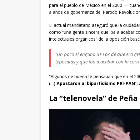
para el pueblo de México en el 2000 — cuand
a años de gobernanza del Partido Revolucionar
El actual mandatario aseguró que la ciudada
como “una gente sincera que iba a acabar con 
intelectuales orgánicos” de la oposición busc
“Un poco el engaño de Fox de que era gen
tepocatas y que iba a acabar con la corr
“Algunos de buena fe pensaban que en el 20
(…)
Apostaron al bipartidismo PRI-PAN
”,
La “telenovela” de Peña