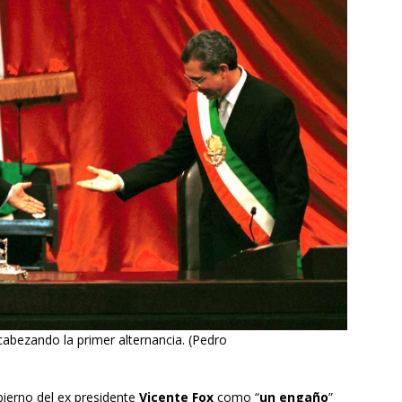
cabezando la primer alternancia. (Pedro
bierno del ex presidente
Vicente Fox
como “
un engaño
”