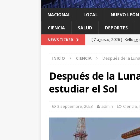
NACIONAL
LOCAL
NUEVO LEÓN
CIENCIA
SALUD
DEPORTES
[ 7 agosto, 2026 ]
Kellogg 
NEWS TICKER
[ 7 agosto, 2026 ]
Ya cantó
INICIO
CIENCIA
Después de la Luna,
[ 7 agosto, 2026 ]
Multan a
infantil contra el gigante d
Después de la Luna
[ 7 agosto, 2026 ]
NL enfre
estudiar el Sol
recomendación de la OMS
[ 7 agosto, 2026 ]
Trump vu
3 septiembre, 2023
admin
Ciencia
,
INTERNACIONAL