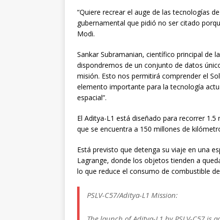
“Quiere recrear el auge de las tecnologías de
gubernamental que pidió no ser citado porqu
Modi.
Sankar Subramanian, científico principal de 
dispondremos de un conjunto de datos único
misión. Esto nos permitirá comprender el Sol,
elemento importante para la tecnología actu
espacial”.
El Aditya-L1 está diseñado para recorrer 1.5
que se encuentra a 150 millones de kilómetro
Está previsto que detenga su viaje en una 
Lagrange, donde los objetos tienden a quedars
lo que reduce el consumo de combustible de 
PSLV-C57/Aditya-L1 Mission:
The launch of Aditya-L1 by PSLV-C57 is a