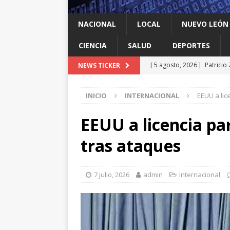
NACIONAL
LOCAL
NUEVO LEÓN
CIENCIA
SALUD
DEPORTES
[ 5 agosto, 2026 ]
Patricio
NEWS TICKER
despojo
LOCAL
INICIO
INTERNACIONAL
EEUU a lic
[ 5 agosto, 2026 ]
Cómo es 
amenaza (y por qué es dife
EEUU a licencia pa
[ 5 agosto, 2026 ]
Se va el
tras ataques
cercados por corrupción
[ 5 agosto, 2026 ]
Tigres g
7 julio, 2026
admin
Internacional
Cup
DEPORTES
[ 5 agosto, 2026 ]
Suspend