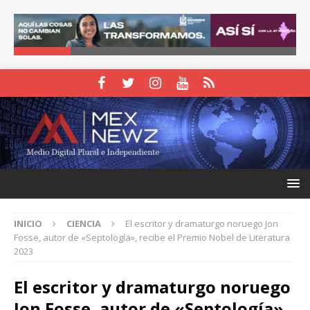
INICIO
CIENCIA
El escritor y dramaturgo noruego Jon
Fosse, autor de «Septología», recibe el Premio Nobel de Literatura
2023
El escritor y dramaturgo noruego
Jon Fosse, autor de «Septología»,