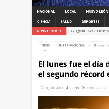
NACIONAL
LOCAL
NUEVO LEÓN
CIENCIA
SALUD
DEPORTES
[ 7 agosto, 2026 ]
Cuáles s
NEWS TICKER
Espriella y qué contrapes
INICIO
INTERNACIONAL
El lunes f
[ 7 agosto, 2026 ]
México y
días
INTERNACIONAL
El lunes fue el día 
[ 7 agosto, 2026 ]
Investig
el segundo récord 
salmonella
LOCAL
[ 7 agosto, 2026 ]
Algo que
24 julio, 2024
admin
Internacional
[ 7 agosto, 2026 ]
Instalan
LOCAL