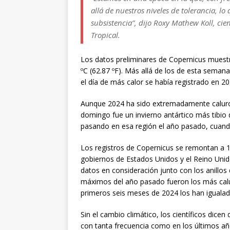
allá de nuestros niveles de tolerancia, l
subsistencia”, dijo Roxy Mathew Koll, cien
Tropical.
Los datos preliminares de Copernicus muestr
ºC (62.87 ºF). Más allá de los de esta seman
el día de más calor se había registrado en 2
Aunque 2024 ha sido extremadamente caluroso
domingo fue un invierno antártico más tibio
pasando en esa región el año pasado, cuando 
Los registros de Copernicus se remontan a 1
gobiernos de Estados Unidos y el Reino Uni
datos en consideración junto con los anillos 
máximos del año pasado fueron los más calur
primeros seis meses de 2024 los han igualad
Sin el cambio climático, los científicos dice
con tanta frecuencia como en los últimos añ