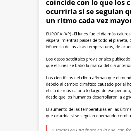
coincide con lo que los
ocurriría si se seguían
un ritmo cada vez mayor
EUROPA (AP).-El lunes fue el día más caluros
víspera, mientras países de todo el planeta, 
influencia de las altas temperaturas, de acu
Los datos satelitales provisionales publicad
que el lunes se batió la marca del día anterio
Los científicos del clima afirman que el mun
debido al cambio climático causado por el 
el día de más calor a lo largo de ese period
desde que los humanos desarrollaron la agric
El aumento de las temperaturas en las últim
que ocurriría si se seguían quemando combus
“Estamos en una época en la que, con fre