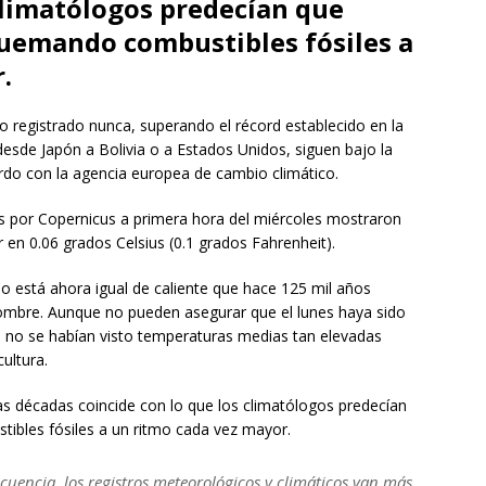
 climatólogos predecían que
 quemando combustibles fósiles a
.
o registrado nunca, superando el récord establecido en la
desde Japón a Bolivia o a Estados Unidos, siguen bajo la
erdo con la agencia europea de cambio climático.
os por Copernicus a primera hora del miércoles mostraron
r en 0.06 grados Celsius (0.1 grados Fahrenheit).
do está ahora igual de caliente que hace 125 mil años
hombre. Aunque no pueden asegurar que el lunes haya sido
o, no se habían visto temperaturas medias tan elevadas
ultura.
as décadas coincide con lo que los climatólogos predecían
tibles fósiles a un ritmo cada vez mayor.
cuencia, los registros meteorológicos y climáticos van más