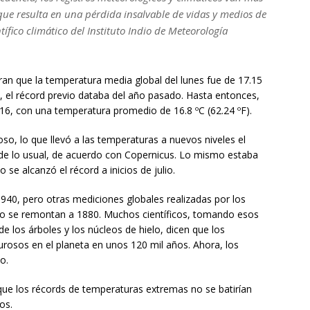
o que resulta en una pérdida insalvable de vidas y medios de
tífico climático del Instituto Indio de Meteorología
an que la temperatura media global del lunes fue de 17.15
a, el récord previo databa del año pasado. Hasta entonces,
016, con una temperatura promedio de 16.8 ºC (62.24 ºF).
, lo que llevó a las temperaturas a nuevos niveles el
 de lo usual, de acuerdo con Copernicus. Lo mismo estaba
se alcanzó el récord a inicios de julio.
940, pero otras mediciones globales realizadas por los
do se remontan a 1880. Muchos científicos, tomando esos
de los árboles y los núcleos de hielo, dicen que los
osos en el planeta en unos 120 mil años. Ahora, los
o.
n que los récords de temperaturas extremas no se batirían
os.