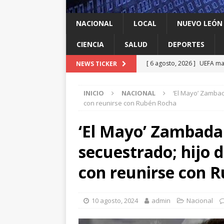
NACIONAL
LOCAL
NUEVO LEÓN
CIENCIA
SALUD
DEPORTES
[ 6 agosto, 2026 ]
UEFA man
NEWS TICKER
DEPORTES
INICIO
NACIONAL
‘El Mayo’ Zambad
[ 6 agosto, 2026 ]
Defensa 
con reunirse con Rubén Rocha
Michoacán
ESTADOS
‘El Mayo’ Zambada
[ 6 agosto, 2026 ]
La ONU a
secuestrado; hijo d
2026: qué países los agota
[ 6 agosto, 2026 ]
Ken Sala
con reunirse con 
acuerdo regional
INTER
[ 6 agosto, 2026 ]
Llama W
10 agosto, 2024
admin
Nacional