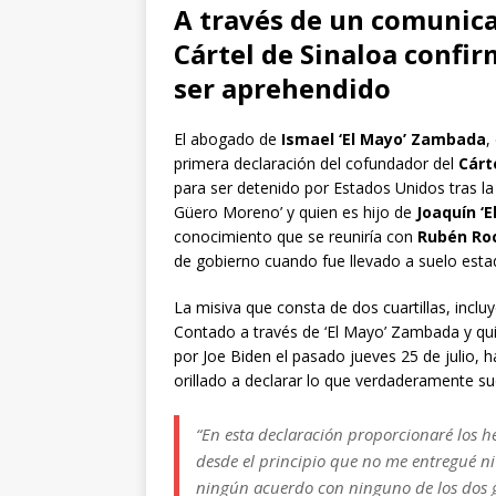
A través de un comunica
Cártel de Sinaloa confi
ser aprehendido
El abogado de
Ismael ‘El Mayo’ Zambada
,
primera declaración del cofundador del
Cárt
para ser detenido por Estados Unidos tras la
Güero Moreno’ y quien es hijo de
Joaquín ‘
conocimiento que se reuniría con
Rubén Ro
de gobierno cuando fue llevado a suelo esta
La misiva que consta de dos cuartillas, incl
Contado a través de ‘El Mayo’ Zambada y qu
por Joe Biden el pasado jueves 25 de julio, 
orillado a declarar lo que verdaderamente s
“En esta declaración proporcionaré los h
desde el principio que no me entregué ni
ningún acuerdo con ninguno de los dos gob