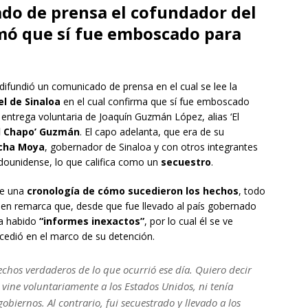
do de prensa el cofundador del
rmó que sí fue emboscado para
 difundió un comunicado de prensa en el cual se lee la
el de Sinaloa
en el cual confirma que sí fue emboscado
 entrega voluntaria de Joaquín Guzmán López, alias ‘El
El Chapo’ Guzmán
. El capo adelanta, que era de su
cha Moya
, gobernador de Sinaloa y con otros integrantes
dounidense, lo que califica como un
secuestro
.
uye una
cronología de cómo sucedieron los hechos
, todo
ien remarca que, desde que fue llevado al país gobernado
ha habido
“informes inexactos”
, por lo cual él se ve
ucedió en el marco de su detención.
echos verdaderos de lo que ocurrió ese día. Quiero decir
 vine voluntariamente a los Estados Unidos, ni tenía
iernos. Al contrario, fui secuestrado y llevado a los