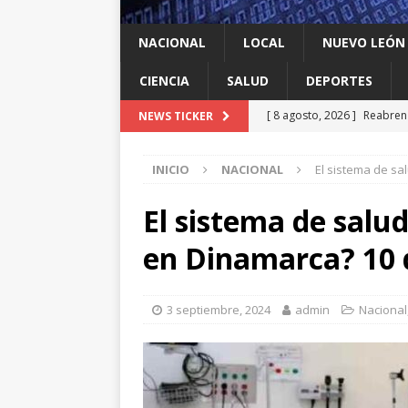
NACIONAL
LOCAL
NUEVO LEÓN
CIENCIA
SALUD
DEPORTES
[ 8 agosto, 2026 ]
Reabren 
NEWS TICKER
de seguridad
ESTADOS
INICIO
NACIONAL
El sistema de sa
[ 8 agosto, 2026 ]
Ya cantó
[ 8 agosto, 2026 ]
Resiente
El sistema de salu
[ 8 agosto, 2026 ]
Impulsa 
en Dinamarca? 10 
del ‘sí’
LOCAL
[ 8 agosto, 2026 ]
Dos jóve
3 septiembre, 2024
admin
Nacional
ESTADOS