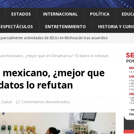
ESTADOS
INTERNACIONAL
POLÍTICA
EDUC
ESPECTÁCULOS
ENTRETENIMIENTO
HISTORIA Y CURI
parcialmente actividades de EEUU en Michoacán tras acuerdos
lud mexicano, ¿mejor que en Dinamarca? 10 datos lo refutan
 el gallo
HISTORIA Y CURIOSIDADES
n ciudadanos el abandono institucional: Waldo
LOCAL
d mexicano, ¿mejor que
Mijes ‘Modo Transformación’ para que llegue a NL un gobierno
datos lo refutan
nes desaparecen tras aceptar oferta laboral en Jalisco
,
Salud
Comentarios desactivados