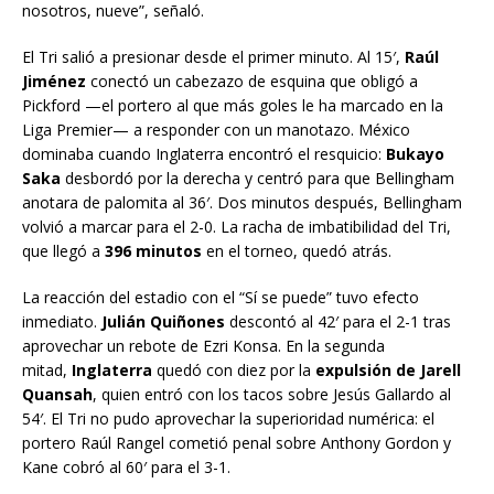
nosotros, nueve”, señaló.
El Tri salió a presionar desde el primer minuto. Al 15′,
Raúl
Jiménez
conectó un cabezazo de esquina que obligó a
Pickford —el portero al que más goles le ha marcado en la
Liga Premier— a responder con un manotazo. México
dominaba cuando Inglaterra encontró el resquicio:
Bukayo
Saka
desbordó por la derecha y centró para que Bellingham
anotara de palomita al 36′. Dos minutos después, Bellingham
volvió a marcar para el 2-0. La racha de imbatibilidad del Tri,
que llegó a
396 minutos
en el torneo, quedó atrás.
La reacción del estadio con el “Sí se puede” tuvo efecto
inmediato.
Julián Quiñones
descontó al 42′ para el 2-1 tras
aprovechar un rebote de Ezri Konsa. En la segunda
mitad,
Inglaterra
quedó con diez por la
expulsión de Jarell
Quansah
, quien entró con los tacos sobre Jesús Gallardo al
54′. El Tri no pudo aprovechar la superioridad numérica: el
portero Raúl Rangel cometió penal sobre Anthony Gordon y
Kane cobró al 60′ para el 3-1.