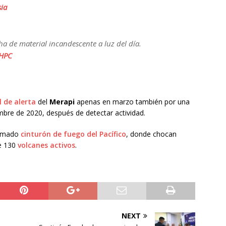
ia
 de material incandescente a luz del día.
KHPC
l de alerta
del
Merapi
apenas en marzo también por una
bre de 2020, después de detectar actividad.
lamado
cinturón de fuego del Pacífico
, donde chocan
de 130
volcanes activos
.
NEXT