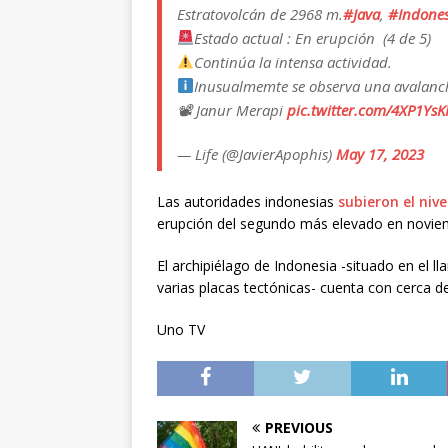
Estratovolcán de 2968 m.
#Java
,
#Indones
Estado actual : En erupción (4 de 5)
Continúa la intensa actividad.
Inusualmemte se observa una avalancha
📽 Janur Merapi
pic.twitter.com/4XP1Ys
— Life (@JavierApophis)
May 17, 2023
Las autoridades indonesias
subieron el nive
erupción del segundo más elevado en noviem
El archipiélago de Indonesia -situado en el l
varias placas tectónicas- cuenta con cerca 
Uno TV
PREVIOUS