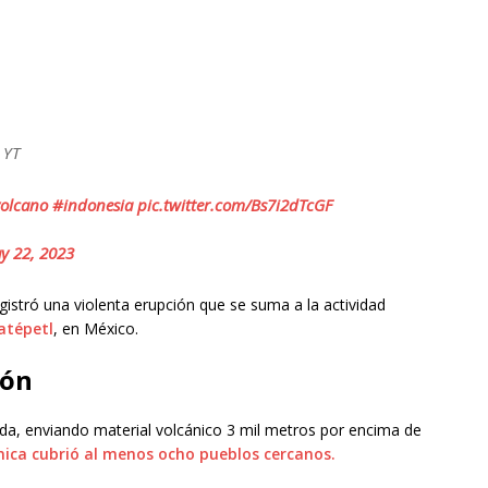
 YT
olcano
#indonesia
pic.twitter.com/Bs7i2dTcGF
y 22, 2023
registró una violenta erupción que se suma a la actividad
atépetl
, en México.
ión
a, enviando material volcánico 3 mil metros por encima de
ánica cubrió al menos ocho pueblos cercanos.