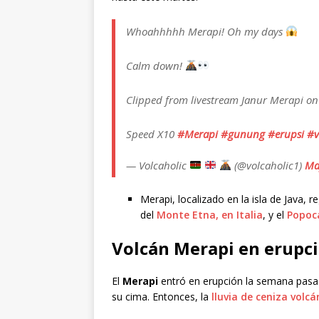
Whoahhhhh Merapi! Oh my days
Calm down!
Clipped from livestream Janur Merapi on
Speed X10
#Merapi
#gunung
#erupsi
#v
— Volcaholic
(@volcaholic1)
Ma
Merapi, localizado en la isla de Java, 
del
Monte Etna, en Italia
, y el
Popoc
Volcán Merapi en erupc
El
Merapi
entró en erupción la semana pasad
su cima. Entonces, la
lluvia de ceniza volc