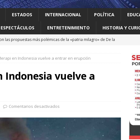
ESTADOS
INTERNACIONAL
POLÍTICA
EDUC
ESPECTÁCULOS
ENTRETENIMIENTO
HISTORIA Y CURI
on las propuestas más polémicas de la «patria milagro» de De la
os tendrá como presidente de Colombia
INTERNACIONAL
Merapi en Indonesia vuelve a entrar en erupción
 Perú restablecen relaciones tras crisis diplomática
n Indonesia vuelve a
an empacadora de chiles jalapeños en Nuevo León por brote de
 vale la pena leer
ALBERTO BOARDMAN
Comentarios desactivados
 en Guadalupe Consejo Municipal de Participación de la Mujer