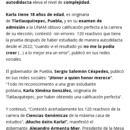
autodidacta
eleva el nivel de
complejidad.
Karla tiene 18 años de edad
, es originaria
de
Tlatlauquitepec, Puebla,
y en su
examen de
admisión
a la UNAM obtuvo calificación perfecta a la carrera
de su elección, contestó -sin errores- 120 reactivos que tiene
la prueba después de haber estudiado de manera autodidacta
desde el 2022; “cuando vi el resultado yo
no me la podía
creer
(…) a lo mejor era un error”, publicó en sus redes
sociales.
El gobernador de Puebla,
Sergio Salomón Céspedes,
publicó
en sus redes sociales:
“¡Honor a quien honor merece”
.
“Todo mi reconocimiento a una gran estudiante
poblana,
Karla Xiména González,
originaria de
Tlatlauquitepec, por haber obtenido una calificación perfecta”.
Y continuó, “Contestó acertadamente los 120 reactivos de la
carrera de
Ciencias Genómicas
de la máxima casa de
estudios”,
¡Mucho éxito Karla!”
, manifestó el
gobernante.
Alejandro Armenta Mier
, Presidente de la Mesa