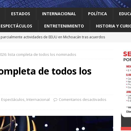
ESTADOS
INTERNACIONAL
POLÍTICA
EDUC
ESPECTÁCULOS
ENTRETENIMIENTO
HISTORIA Y CURI
parcialmente actividades de EEUU en Michoacán tras acuerdos
26: lista completa de todos los nominados
 el gallo
HISTORIA Y CURIOSIDADES
n ciudadanos el abandono institucional: Waldo
LOCAL
ompleta de todos los
Mijes ‘Modo Transformación’ para que llegue a NL un gobierno
nes desaparecen tras aceptar oferta laboral en Jalisco
,
Espectáculos
,
Internacional
Comentarios desactivados