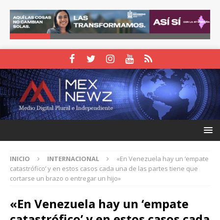
INICIO
INTERNACIONAL
«En Venezuela hay un ‘empate
catastrófico’ y en estos casos cada una de las partes tiene que
cortarse un brazo o entregar un hijo»
«En Venezuela hay un ‘empate