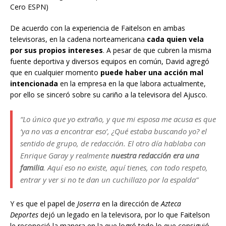
Cero ESPN)
De acuerdo con la experiencia de Faitelson en ambas
televisoras, en la cadena norteamericana
cada quien vela
por sus propios intereses
. A pesar de que cubren la misma
fuente deportiva y diversos equipos en común, David agregó
que en cualquier momento
puede haber una acción mal
intencionada
en la empresa en la que labora actualmente,
por ello se sinceró sobre su cariño a la televisora del Ajusco.
“Lo único que yo extraño, y que mi esposa me acusa es que
‘ya no vas a encontrar eso’, ¿Qué estaba buscando yo? el
sentido de grupo, de redacción. El otro día hablaba con
Enrique Garay y realmente
nuestra redacción era una
familia
. Aquí eso no existe, aquí tienes, con todo respeto,
entrar y ver si no te dan un cuchillazo por la espalda”
Y es que el papel de
Joserra
en la dirección de
Azteca
Deportes
dejó un legado en la televisora, por lo que Faitelson
le reconoció la manera en la que logró todo lo que consiguió