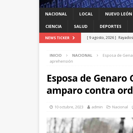
NACIONAL
LOCAL
NUEVO LEÓN
CIENCIA
SALUD
DEPORTES
[ 9 agosto, 2026 ]
Rayados 
NEWS TICKER
[ 9 agosto, 2026 ]
Ya cantó
Leagues Cup
DEPORTES
[ 9 agosto, 2026 ]
Llama Mi
INICIO
NACIONAL
Esposa de Genar
León
LOCAL
aprehensión
[ 9 agosto, 2026 ]
Transfor
Esposa de Genaro 
[ 9 agosto, 2026 ]
México c
amparo contra ord
10 octubre, 2023
admin
Nacional