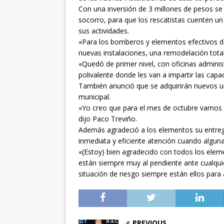
Con una inversión de 3 millones de pesos se 
socorro, para que los rescatistas cuenten u
sus actividades.
«Para los bomberos y elementos efectivos de
nuevas instalaciones, una remodelación total 
«Quedó de primer nivel, con oficinas administ
polivalente donde les van a impartir las cap
También anunció que se adquirirán nuevos u
municipal.
«Yo creo que para el mes de octubre vamos a
dijo Paco Treviño.
Además agradeció a los elementos su entrega
inmediata y eficiente atención cuando alguna
«(Estoy) bien agradecido con todos los ele
están siempre muy al pendiente ante cualqui
situación de riesgo siempre están ellos para 
PREVIOUS