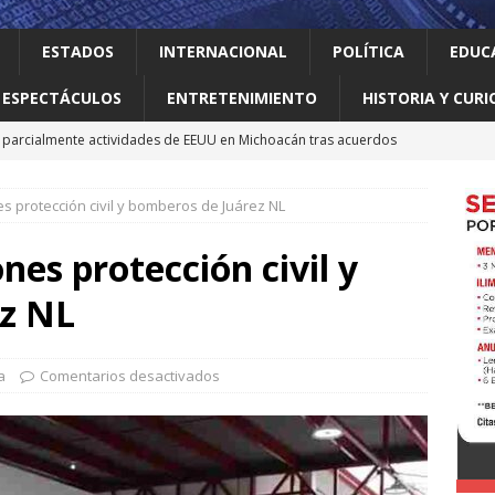
ESTADOS
INTERNACIONAL
POLÍTICA
EDUC
ESPECTÁCULOS
ENTRETENIMIENTO
HISTORIA Y CURI
parcialmente actividades de EEUU en Michoacán tras acuerdos
es protección civil y bomberos de Juárez NL
 el gallo
HISTORIA Y CURIOSIDADES
n ciudadanos el abandono institucional: Waldo
LOCAL
nes protección civil y
Mijes ‘Modo Transformación’ para que llegue a NL un gobierno
z NL
nes desaparecen tras aceptar oferta laboral en Jalisco
a
Comentarios desactivados