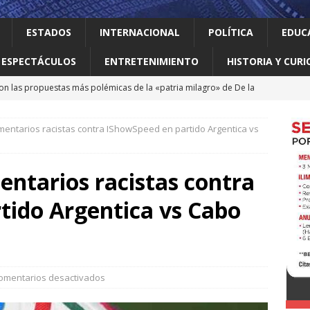
ESTADOS
INTERNACIONAL
POLÍTICA
EDUC
ESPECTÁCULOS
ENTRETENIMIENTO
HISTORIA Y CURI
on las propuestas más polémicas de la «patria milagro» de De la
os tendrá como presidente de Colombia
INTERNACIONAL
omentarios racistas contra IShowSpeed en partido Argentica vs
 Perú restablecen relaciones tras crisis diplomática
entarios racistas contra
an empacadora de chiles jalapeños en Nuevo León por brote de
tido Argentica vs Cabo
 vale la pena leer
ALBERTO BOARDMAN
 en Guadalupe Consejo Municipal de Participación de la Mujer
omentarios desactivados