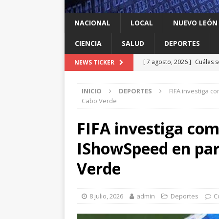
NACIONAL
LOCAL
NUEVO LEÓN
CIENCIA
SALUD
DEPORTES
[ 7 agosto, 2026 ]
Cuáles s
NEWS TICKER
Espriella y qué contrapes
INICIO
DEPORTES
FIFA investiga c
[ 7 agosto, 2026 ]
México y
Cabo Verde
INTERNACIONAL
FIFA investiga com
[ 7 agosto, 2026 ]
Investig
IShowSpeed en par
salmonella
LOCAL
[ 7 agosto, 2026 ]
Algo que
Verde
[ 7 agosto, 2026 ]
Instalan
LOCAL
8 julio, 2026
admin
Deportes
C