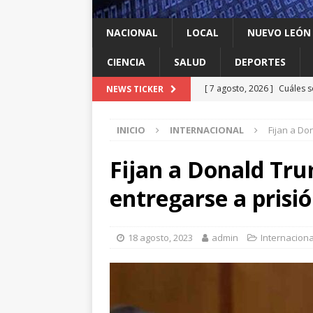
NACIONAL
LOCAL
NUEVO LEÓN
CIENCIA
SALUD
DEPORTES
[ 7 agosto, 2026 ]
Cuáles s
NEWS TICKER
Espriella y qué contrapes
INICIO
INTERNACIONAL
Fijan a D
[ 7 agosto, 2026 ]
México y
INTERNACIONAL
Fijan a Donald Tr
[ 7 agosto, 2026 ]
Investig
entregarse a prisi
salmonella
LOCAL
[ 7 agosto, 2026 ]
Algo que
18 agosto, 2023
admin
Internaciona
[ 7 agosto, 2026 ]
Instalan
LOCAL