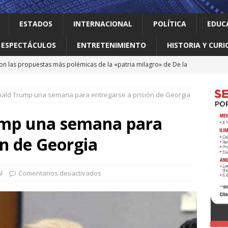
ESTADOS
INTERNACIONAL
POLÍTICA
EDUC
ESPECTÁCULOS
ENTRETENIMIENTO
HISTORIA Y CURI
on las propuestas más polémicas de la «patria milagro» de De la
os tendrá como presidente de Colombia
INTERNACIONAL
onald Trump una semana para entregarse a prisión de Georgia
 Perú restablecen relaciones tras crisis diplomática
ump una semana para
an empacadora de chiles jalapeños en Nuevo León por brote de
ón de Georgia
 vale la pena leer
ALBERTO BOARDMAN
l
Comentarios desactivados
 en Guadalupe Consejo Municipal de Participación de la Mujer