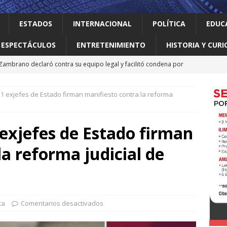
ESTADOS
INTERNACIONAL
POLÍTICA
EDUC
ESPECTÁCULOS
ENTRETENIMIENTO
HISTORIA Y CURI
 Zambrano declaró contra su equipo legal y facilitó condena por
21 exjefes de Estado firman manifiesto contra la reforma
Pix, el sistema brasileño de pagos que Trump ve como una
rente a otros)
INTERNACIONAL
 exjefes de Estado firman
 primer gobierno izquierdista de Colombia con logros sociales
la reforma judicial de
NACIONAL
ana en penales y suma sus primeros dos puntos en la Leagues
e EEUU importaciones de aguacate mexicano
INTERNACIONAL
ca
Comentarios desactivados