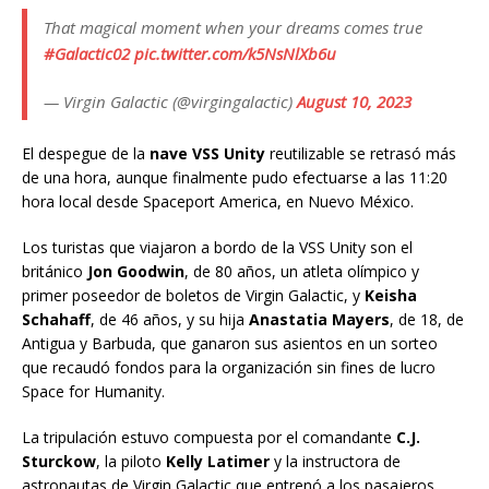
That magical moment when your dreams comes true
#Galactic02
pic.twitter.com/k5NsNlXb6u
— Virgin Galactic (@virgingalactic)
August 10, 2023
El despegue de la
nave VSS Unity
reutilizable se retrasó más
de una hora, aunque finalmente pudo efectuarse a las 11:20
hora local desde Spaceport America, en Nuevo México.
Los turistas que viajaron a bordo de la VSS Unity son el
británico
Jon Goodwin
, de 80 años, un atleta olímpico y
primer poseedor de boletos de Virgin Galactic, y
Keisha
Schahaff
, de 46 años, y su hija
Anastatia Mayers
, de 18, de
Antigua y Barbuda, que ganaron sus asientos en un sorteo
que recaudó fondos para la organización sin fines de lucro
Space for Humanity.
La tripulación estuvo compuesta por el comandante
C.J.
Sturckow
, la piloto
Kelly Latimer
y la instructora de
astronautas de Virgin Galactic que entrenó a los pasajeros