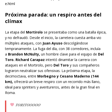
e.html
Próxima parada: un respiro antes del
clímax
La etapa del
Mortirolo
se presentaba como una batalla épica,
y no defraudó. Desde el inicio, la carretera cuesta arriba vio
múltiples ataques, con
Juan Ayuso
descolgándose
tempranamente. La fuga del día, con 38 corredores, incluía
a
Brandon McNulty,
un hombre clave para el equipo de
Del
Toro.
Richard Carapaz
intentó dinamitar la carrera con
ataques en el Mortirolo, pero
Del Toro
y sus compañeros
lograron neutralizar sus ofensivas. La próxima etapa, la
decimoctava, entre
Morbegno y Cesano
Maderno (144
km),
ofrecerá un breve respiro con un recorrido más llano,
ideal para sprinters y aventureros, antes de la gran final en
Roma.
𝑻𝑶𝑹𝑰𝑻𝑶𝑶𝑶𝑶𝑶