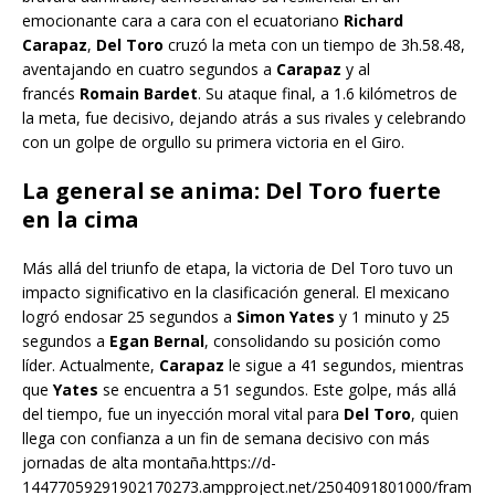
emocionante cara a cara con el ecuatoriano
Richard
Carapaz
,
Del Toro
cruzó la meta con un tiempo de 3h.58.48,
aventajando en cuatro segundos a
Carapaz
y al
francés
Romain Bardet
. Su ataque final, a 1.6 kilómetros de
la meta, fue decisivo, dejando atrás a sus rivales y celebrando
con un golpe de orgullo su primera victoria en el Giro.
La general se anima: Del Toro fuerte
en la cima
Más allá del triunfo de etapa, la victoria de Del Toro tuvo un
impacto significativo en la clasificación general. El mexicano
logró endosar 25 segundos a
Simon Yates
y 1 minuto y 25
segundos a
Egan Bernal
, consolidando su posición como
líder. Actualmente,
Carapaz
le sigue a 41 segundos, mientras
que
Yates
se encuentra a 51 segundos. Este golpe, más allá
del tiempo, fue un inyección moral vital para
Del Toro
, quien
llega con confianza a un fin de semana decisivo con más
jornadas de alta montaña.https://d-
14477059291902170273.ampproject.net/2504091801000/fram