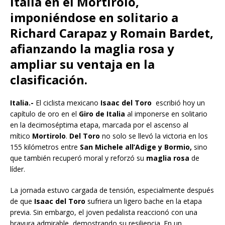
Italia en el Mortirolo,
imponiéndose en solitario a
Richard Carapaz y Romain Bardet,
afianzando la maglia rosa y
ampliar su ventaja en la
clasificación.
Italia.-
El ciclista mexicano
Isaac del Toro
escribió hoy un
capítulo de oro en el
Giro de Italia
al imponerse en solitario
en la decimoséptima etapa, marcada por el ascenso al
mítico
Mortirolo
.
Del Toro
no solo se llevó la victoria en los
155 kilómetros entre
San Michele all’Adige y Bormio,
sino
que también recuperó moral y reforzó su
maglia
rosa
de
líder.
La jornada estuvo cargada de tensión, especialmente después
de que
Isaac del Toro
sufriera un ligero bache en la etapa
previa. Sin embargo, el joven pedalista reaccionó con una
bravura admirable, demostrando su resiliencia. En un