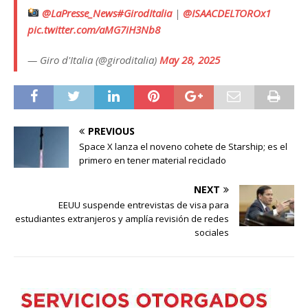
@LaPresse_News
#GirodItalia
|
@ISAACDELTOROx1
pic.twitter.com/aMG7iH3Nb8
— Giro d'Italia (@giroditalia)
May 28, 2025
PREVIOUS
Space X lanza el noveno cohete de Starship; es el
primero en tener material reciclado
NEXT
EEUU suspende entrevistas de visa para
estudiantes extranjeros y amplía revisión de redes
sociales