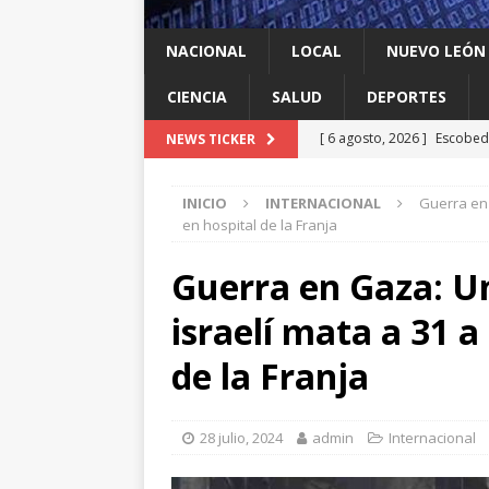
NACIONAL
LOCAL
NUEVO LEÓN
CIENCIA
SALUD
DEPORTES
[ 6 agosto, 2026 ]
Escobed
NEWS TICKER
[ 6 agosto, 2026 ]
Llama Mi
INICIO
INTERNACIONAL
Guerra en 
agua
LOCAL
en hospital de la Franja
[ 6 agosto, 2026 ]
Ya cantó
Guerra en Gaza: U
[ 6 agosto, 2026 ]
Carmen L
israelí mata a 31 a
energía limpia en Tamauli
[ 6 agosto, 2026 ]
Manuel G
de la Franja
Food Park en García
LO
28 julio, 2024
admin
Internacional