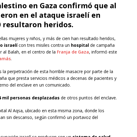
alestino en Gaza confirmó que al
ron en el ataque israelí en
 resultaron heridos.
 ellas mujeres y niños, y más de cien han resultado heridos,
o israelí
con tres misiles contra un
hospital
de campaña
r al Balah, en el centro de la
Franja de Gaza
, informó este
amás
.
a perpetración de esta horrible masacre por parte de la
paña que presta servicios médicos a decenas de pacientes y
bierno del enclave en un comunicado.
4 mil personas desplazadas
de otros puntos del enclave.
pital Al Aqsa, ubicado en esta misma zona, donde los
jan sin descanso, según confirmó un portavoz del
ocupación israelí se producen con un
sistema de salud