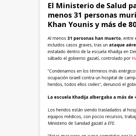
El Ministerio de Salud p
menos 31 personas murie
Khan Younis y más de 80
Al menos
31 personas han muerto
, entre
incluidos casos graves, tras un
ataque aére
instalado dentro de la escuela Khadija en Dei
sábado el gobierno gazatí, controlado por
H
“Condenamos en los términos más enérgicos l
ocupación israelí contra un hospital de cam
heridos, todos ellos civiles”, denunció el go
La escuela Khadija albergaba a más de 
Los heridos están siendo trasladados al hos
equipos médicos, con pocos recursos, traba
Ministerio de Sanidad gazatí a
EFE
.
“Estas masacres en curso cometidas por la 