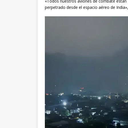
«Todos nuestros aviones de combate están e
perpetrado desde el espacio aéreo de India»,