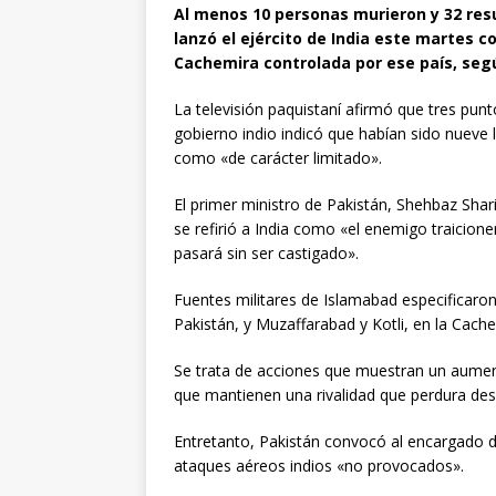
Al menos 10 personas murieron y 32 res
lanzó el ejército de India este martes c
Cachemira controlada por ese país, segú
La televisión paquistaní afirmó que tres pun
gobierno indio indicó que habían sido nueve l
como «de carácter limitado».
El primer ministro de Pakistán, Shehbaz Sha
se refirió a India como «el enemigo traicio
pasará sin ser castigado».
Fuentes militares de Islamabad especificaron
Pakistán, y Muzaffarabad y Kotli, en la Cach
Se trata de acciones que muestran un aument
que mantienen una rivalidad que perdura de
Entretanto, Pakistán convocó al encargado de
ataques aéreos indios «no provocados».