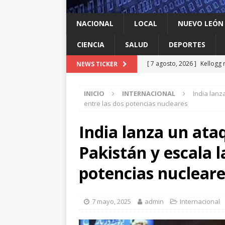
NACIONAL
LOCAL
NUEVO LEÓN
CIENCIA
SALUD
DEPORTES
[ 7 agosto, 2026 ]
Kellogg 
NEWS TICKER
[ 7 agosto, 2026 ]
Ya cantó
INICIO
INTERNACIONAL
India lanz
[ 7 agosto, 2026 ]
Multan a
entre las dos potencias nucleares
infantil contra el gigante d
India lanza un ata
[ 7 agosto, 2026 ]
NL enfre
Pakistán y escala l
recomendación de la OMS
[ 7 agosto, 2026 ]
Trump vu
potencias nucleare
INTERNACIONAL
7 mayo, 2025
admin
Internacional