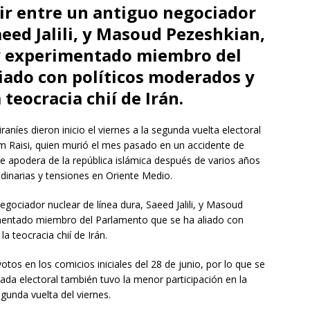
ir entre un antiguo negociador
aeed Jalili, y Masoud Pezeshkian,
 y experimentado miembro del
iado con políticos moderados y
teocracia chií de Irán.
níes dieron inicio el viernes a la segunda vuelta electoral
im Raisi, quien murió el mes pasado en un accidente de
e apodera de la república islámica después de varios años
inarias y tensiones en Oriente Medio.
egociador nuclear de línea dura, Saeed Jalili, y Masoud
imentado miembro del Parlamento que se ha aliado con
a teocracia chií de Irán.
tos en los comicios iniciales del 28 de junio, por lo que se
nada electoral también tuvo la menor participación en la
egunda vuelta del viernes.