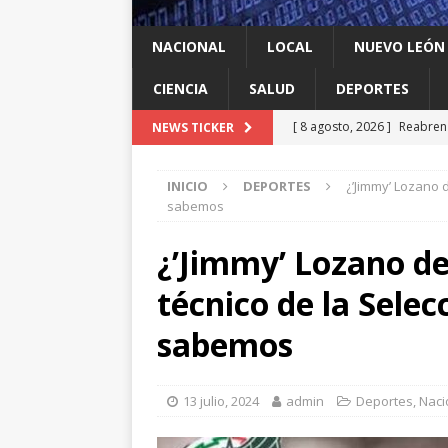
NACIONAL
LOCAL
NUEVO LEÓN
CIENCIA
SALUD
DEPORTES
[ 8 agosto, 2026 ]
Reabren 
NEWS TICKER
de seguridad
ESTADOS
INICIO
DEPORTES
¿’Jimmy’ Lozano d
[ 8 agosto, 2026 ]
Ya cantó
sabemos
[ 8 agosto, 2026 ]
Resiente
¿’Jimmy’ Lozano dej
[ 8 agosto, 2026 ]
Impulsa 
técnico de la Sele
del ‘sí’
LOCAL
[ 8 agosto, 2026 ]
Dos jóve
sabemos
ESTADOS
13 julio, 2024
admin
Deportes
,
Naci