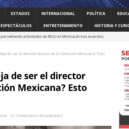
ESTADOS
INTERNACIONAL
POLÍTICA
EDUC
ESPECTÁCULOS
ENTRETENIMIENTO
HISTORIA Y CURI
parcialmente actividades de EEUU en Michoacán tras acuerdos
eja de ser el director técnico de la Selección Mexicana? Esto
 el gallo
HISTORIA Y CURIOSIDADES
n ciudadanos el abandono institucional: Waldo
LOCAL
a de ser el director
Mijes ‘Modo Transformación’ para que llegue a NL un gobierno
cción Mexicana? Esto
nes desaparecen tras aceptar oferta laboral en Jalisco
onal
Comentarios desactivados