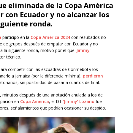
ue eliminada de la Copa América
 con Ecuador y no alcanzar los
iguiente ronda.
a
participó en la
Copa América 2024
con resultados no
se de grupos después de empatar con Ecuador y no
 la siguiente ronda, motivo por el que ‘
Jimmy’
or técnico.
para competir con las escuadras de Conmebol y los
narle a Jamaica (por la diferencia mínima),
perdieron
orianos, sin posibilidad de pasar a cuartos de final.
a, minutos después de una anotación anulada a los del
icipación en
Copa América
, el DT
‘Jimmy’ Lozano
fue
dores, señalamientos que podrían ocasionar su despido.