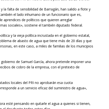
 y la falta de sensibilidad de Barragán, han salido a flote y
también el lado inhumano de un funcionario que es,
e aprendices de políticos que quieren arreglar
mas sociales», sostiene el también diputado federal.
tica y la vieja política incrustada en el gobierno estatal,
roblema de abasto de agua que tiene más de 20 días y que
sonas, en este caso, a miles de familias de los municipios
el gobierno de Samuel García, ahora pretende imponer una
 recibos de cobro de la empresa, con el pretexto de
tados locales del PRI no aprobarán esa cuota
responde a un servicio eficaz del suministro de agua»,
ra esté pensando en quitarle el agua a quienes si tienen,
do el desabasto todos estos días.