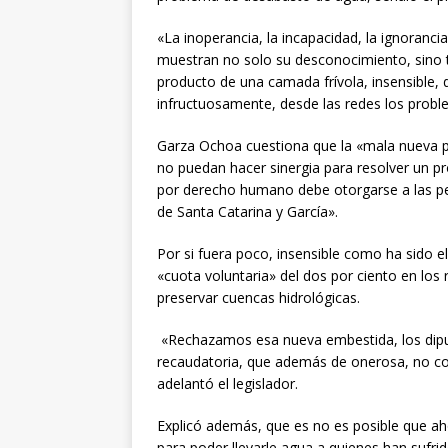
«La inoperancia, la incapacidad, la ignorancia
muestran no solo su desconocimiento, sino 
producto de una camada frívola, insensible, d
infructuosamente, desde las redes los proble
Garza Ochoa cuestiona que la «mala nueva polí
no puedan hacer sinergia para resolver un p
por derecho humano debe otorgarse a las per
de Santa Catarina y García».
Por si fuera poco, insensible como ha sido 
«cuota voluntaria» del dos por ciento en los
preservar cuencas hidrológicas.
«Rechazamos esa nueva embestida, los dipu
recaudatoria, que además de onerosa, no cor
adelantó el legislador.
Explicó además, que es no es posible que aho
para poder llevarle agua a quienes han sufri