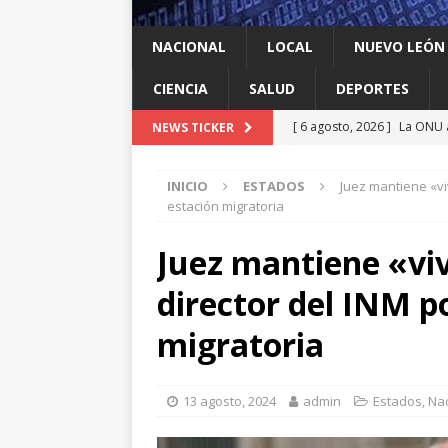
NACIONAL
LOCAL
NUEVO LEÓN
CIENCIA
SALUD
DEPORTES
[ 6 agosto, 2026 ]
La ONU a
NEWS TICKER
2026: qué países los agota
INICIO
ESTADOS
Juez mantiene «vi
[ 6 agosto, 2026 ]
Ken Sala
estación migratoria
acuerdo regional
INTER
Juez mantiene «vi
[ 6 agosto, 2026 ]
Huelen 
director del INM p
[ 6 agosto, 2026 ]
Manuel G
Food Park en García
LO
migratoria
[ 6 agosto, 2026 ]
Defensa 
Michoacán
ESTADOS
13 agosto, 2024
admin
Estados
,
Nac