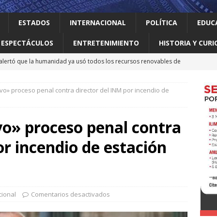
ESTADOS
INTERNACIONAL
POLÍTICA
EDUC
ESPECTÁCULOS
ENTRETENIMIENTO
HISTORIA Y CURI
lertó que la humanidad ya usó todos los recursos renovables de
n antes
INTERNACIONAL
vo» proceso penal contra director del INM por incendio de
zar ve incierto el futuro del T-MEC; confía en que sobreviva un
NACIONAL
vo» proceso penal contra
a baúl
LOCAL
or incendio de estación
uerra impulsa el comercio local con la inauguración del primer
CAL
despliega mil 500 militares en regiones aguacateras de
ional
Comentarios desactivados