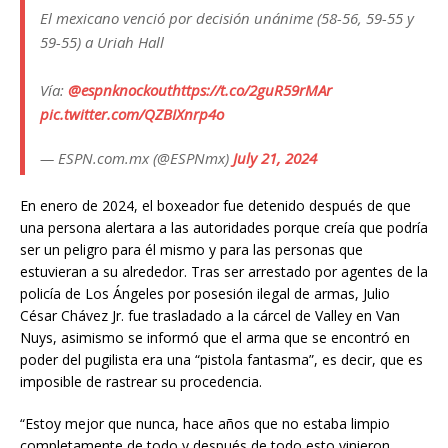
El mexicano venció por decisión unánime (58-56, 59-55 y
59-55) a Uriah Hall
Vía:
@espnknockout
https://t.co/2guR59rMAr
pic.twitter.com/QZBIXnrp4o
— ESPN.com.mx (@ESPNmx)
July 21, 2024
En enero de 2024, el boxeador fue detenido después de que
una persona alertara a las autoridades porque creía que podría
ser un peligro para él mismo y para las personas que
estuvieran a su alrededor. Tras ser arrestado por agentes de la
policía de Los Ángeles por posesión ilegal de armas, Julio
César Chávez Jr. fue trasladado a la cárcel de Valley en Van
Nuys, asimismo se informó que el arma que se encontró en
poder del pugilista era una “pistola fantasma”, es decir, que es
imposible de rastrear su procedencia.
“Estoy mejor que nunca, hace años que no estaba limpio
completamente de todo y después de todo esto vinieron