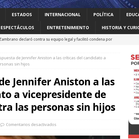
ESTADOS
INTERNACIONAL
POLÍTICA
EDUC
ESPECTÁCULOS
ENTRETENIMIENTO
HISTORIA Y CURI
 Zambrano declaró contra su equipo legal y facilitó condena por
spuesta de Jennifer Aniston a las críticas del candidato a
Pix, el sistema brasileño de pagos que Trump ve como una
rsonas sin hijos
rente a otros)
INTERNACIONAL
de Jennifer Aniston a las
 primer gobierno izquierdista de Colombia con logros sociales
ato a vicepresidente de
NACIONAL
ana en penales y suma sus primeros dos puntos en la Leagues
a las personas sin hijos
e EEUU importaciones de aguacate mexicano
INTERNACIONAL
Comentarios desactivados