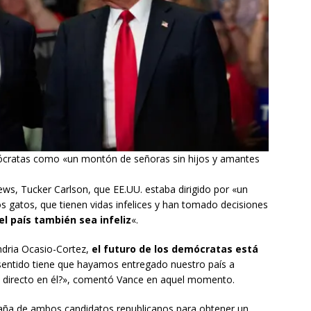
mócratas como «un montón de señoras sin hijos y amantes
ews, Tucker Carlson, que EE.UU. estaba dirigido por «un
s gatos, que tienen vidas infelices y han tomado decisiones
el país también sea infeliz
«.
ndria Ocasio-Cortez,
el futuro de los demócratas está
sentido tiene que hayamos entregado nuestro país a
s directo en él?», comentó Vance en aquel momento.
ña de ambos candidatos republicanos para obtener un