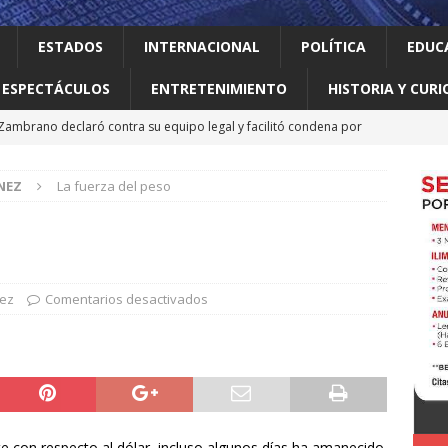
ESTADOS
INTERNACIONAL
POLÍTICA
EDUC
ESPECTÁCULOS
ENTRETENIMIENTO
HISTORIA Y CURI
 Zambrano declaró contra su equipo legal y facilitó condena por
NEZ
La fuerza del peso
Pix, el sistema brasileño de pagos que Trump ve como una
rente a otros)
INTERNACIONAL
 primer gobierno izquierdista de Colombia con logros sociales
NACIONAL
nez
Comentarios desactivados
ana en penales y suma sus primeros dos puntos en la Leagues
e EEUU importaciones de aguacate mexicano
INTERNACIONAL
 con respecto al dólar, incluso algunos días ha amanecido